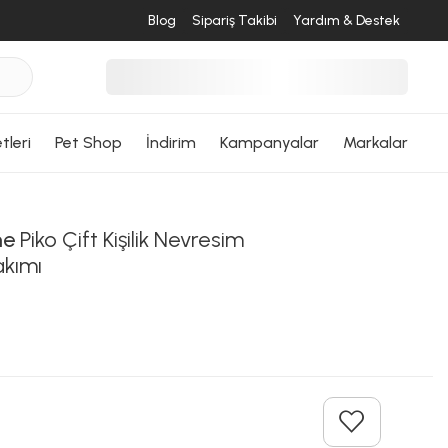
Blog
Sipariş Takibi
Yardım & Destek
tleri
Pet Shop
İndirim
Kampanyalar
Markalar
me
Piko Çift Kişilik Nevresim
akımı