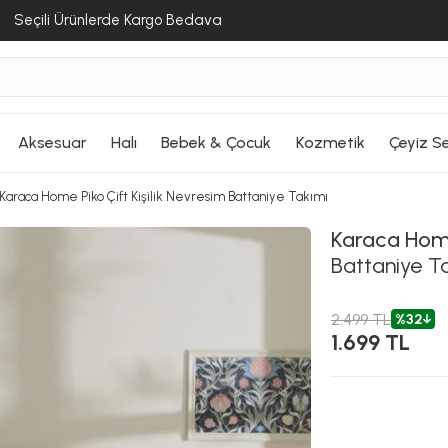
Seçili Ürünlerde Kargo Bedava
Aksesuar
Halı
Bebek & Çocuk
Kozmetik
Çeyiz Se
Karaca Home Piko Çift Kişilik Nevresim Battaniye Takımı
Karaca Ho
Battaniye T
2.499 TL
%32
1.699 TL