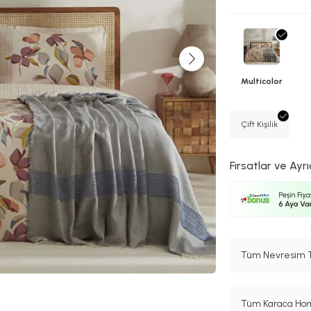
Multicolor
Çift Kişilik
Fırsatlar ve Ayrı
Tüm Nevresim Ta
Tüm Karaca Hom