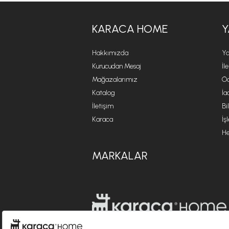
KARACA HOME
Y
Hakkımızda
Ya
Kurucudan Mesaj
İl
Mağazalarımız
Öd
Katalog
İa
İletişim
Bi
Karaca
İş
He
MARKALAR