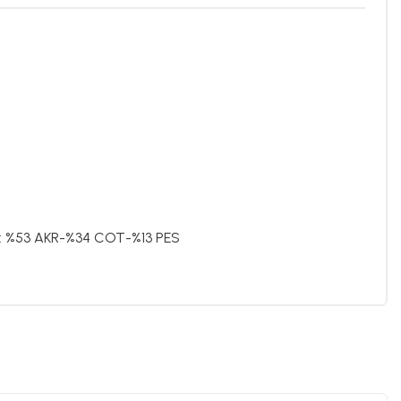
e : %53 AKR-%34 COT-%13 PES