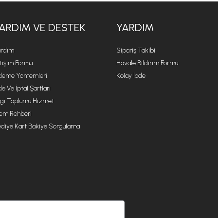
ARDIM VE DESTEK
YARDIM
rdım
Sipariş Takibi
etişim Formu
Havale Bildirim Formu
eme Yöntemleri
Kolay İade
de Ve İptal Şartları
lgi Toplumu Hizmet
lem Rehberi
diye Kart Bakiye Sorgulama