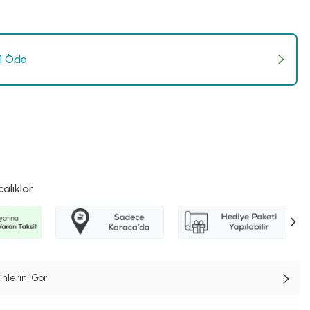
 1 Öde
calıklar
nlerini Gör