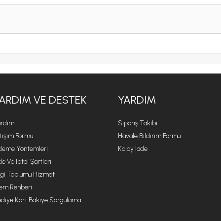
ARDIM VE DESTEK
YARDIM
rdım
Sipariş Takibi
etişim Formu
Havale Bildirim Formu
eme Yöntemleri
Kolay İade
de Ve İptal Şartları
lgi Toplumu Hizmet
lem Rehberi
diye Kart Bakiye Sorgulama