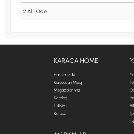
2 Al 1 Öde
KARACA HOME
Y
Hakkımızda
Ya
Kurucudan Mesaj
İl
Mağazalarımız
Öd
Katalog
İa
İletişim
Bi
Karaca
İş
He