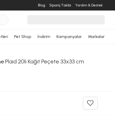
Blog
Sipariş Takibi
Yardım & Destek
tleri
Pet Shop
İndirim
Kampanyalar
Markalar
me
Plaid 20li Kağıt Peçete 33x33 cm