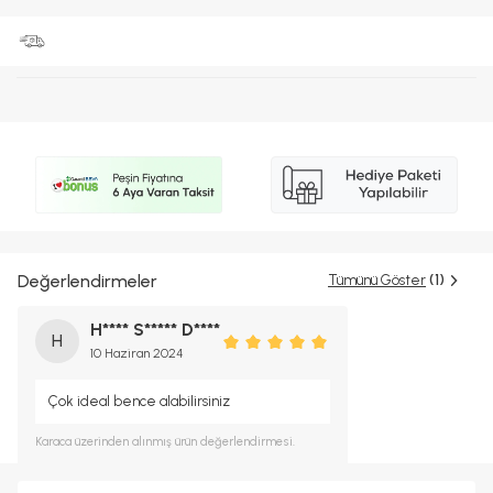
Değerlendirmeler
Tümünü Göster
(1)
H**** S***** D****
H
10 Haziran 2024
Çok ideal bence alabilirsiniz
Karaca
üzerinden alınmış ürün değerlendirmesi.