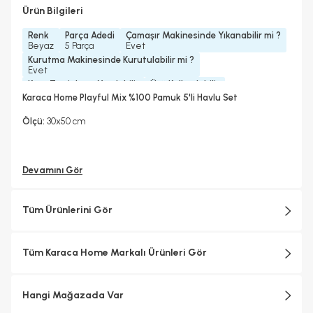
Ürün Bilgileri
Renk
Parça Adedi
Çamaşır Makinesinde Yıkanabilir mi ?
Beyaz
5 Parça
Evet
Kurutma Makinesinde Kurutulabilir mi ?
Evet
Kuru Temizleme Yapılabilir
Ütü Kullanılabilir
Evet
Evet
Karaca Home Playful Mix %100 Pamuk 5'li Havlu Set
Ölçü:
30x50 cm
Devamını Gör
Tüm Ürünlerini Gör
Tüm Karaca Home Markalı Ürünleri Gör
Hangi Mağazada Var