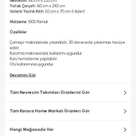
Nevresim:
160 cm x 220 cm
Yatak Çarşafı:
160 cm x 240 cm
Volanlı Yastık Kılıfı:
50 cm x 70 cm (1 Adet)
Malzeme:
%100 Pamuk
Özellikler
Çamaşır makinasinde yıkanabilir, 30 derecede yıkanması tavsiye
edilir.
Kurutma makinesinde kullanımı uygundur.
Kuru temizleme yapılabilir.
Ütü kullanımına uygundur.
Devamını Gör
Tüm Nevresim Takımları Ürünlerini Gör
Tüm Karaca Home Markalı Ürünleri Gör
Hangi Mağazada Var