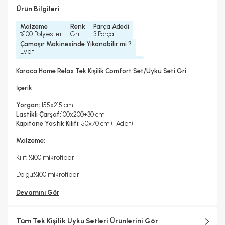
Ürün Bilgileri
Malzeme
Renk
Parça Adedi
%100 Polyester
Gri
3 Parça
Çamaşır Makinesinde Yıkanabilir mi ?
Evet
Kurutma Makinesinde Kurutulabilir mi ?
Evet
Karaca Home Relax Tek Kişilik Comfort Set/Uyku Seti Gri
Kuru Temizleme Yapılabilir
Ütü Kullanılabilir
Çarşaf Tipi
Evet
Hayır
Lastikli
İçerik
Yorgan:
155x215 cm
Lastikli Çarşaf:
100x200+30 cm
Kapitone Yastık Kılıfı:
50x70 cm (1 Adet)
Malzeme:
Kılıf: %100 mikrofiber
Dolgu:%100 mikrofiber
Devamını Gör
Tüm Tek Kişilik Uyku Setleri Ürünlerini Gör