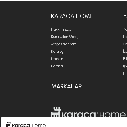
KARACA HOME
Y
Hakkımızda
Ya
Kurucudan Mesaj
İl
Mağazalarımız
Öd
Katalog
İa
İletişim
Bi
Karaca
İş
He
MARKALAR