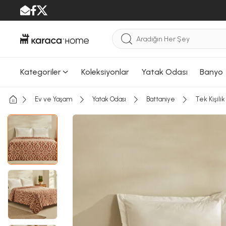
Kategoriler
Koleksiyonlar
Yatak Odası
Banyo
Ev ve Yaşam
Yatak Odası
Battaniye
Tek Kişili