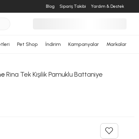
Blog
Sipariş Takibi
Yardım & Destek
tleri
Pet Shop
İndirim
Kampanyalar
Markalar
me
Rina Tek Kişilik Pamuklu Battaniye