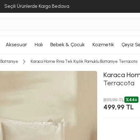
Seçili Ürünlerde Kargo Bedava
Aksesuar
Halı
Bebek & Çocuk
Kozmetik
Çeyiz Se
k Battaniye
Karaca Home Rina Tek Kişilik Pamuklu Battaniye Terracota
Karaca Ho
Terracota
899,99 TL
%44
499,99 TL