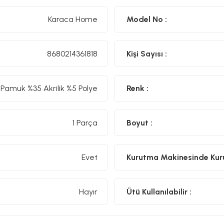
Karaca Home
Model No :
8680214361818
Kişi Sayısı :
Pamuk %35 Akrilik %5 Polye
Renk :
1 Parça
Boyut :
Evet
Kurutma Makinesinde Kurut
Hayır
Ütü Kullanılabilir :