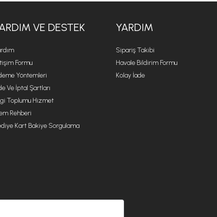
ARDIM VE DESTEK
YARDIM
rdım
Sipariş Takibi
etişim Formu
Havale Bildirim Formu
eme Yöntemleri
Kolay İade
de Ve İptal Şartları
lgi Toplumu Hizmet
lem Rehberi
diye Kart Bakiye Sorgulama