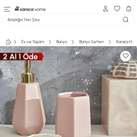
Aradığın Her Şey
Ev ve Yaşam
Banyo
Banyo Setleri
Karaca Hom