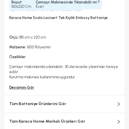
Boyut
Çamaşır Makinesinde Yıkanabilir mi ?
160x220 Cm
Evet
Kurutma Makinesinde Kurutulabilir mi ?
Hayır
Karaca Home Scala Lacivert Tek Kişilik Embosy Battaniye
Kuru Temizleme Yapılabilir
Ütü Kullanılabilir
Evet
Hayır
Ölçü:
180 cm x 220 cm
Malzeme:
%100 Polyester
Özellikler
Çamaşır makinasında yıkanabilir, 30 derecede yıkanması tavsiye
edilir.
Kurutma makinesi kullanımına uygundur.
Devamını Gör
Tüm Battaniye Ürünlerini Gör
Tüm Karaca Home Markalı Ürünleri Gör