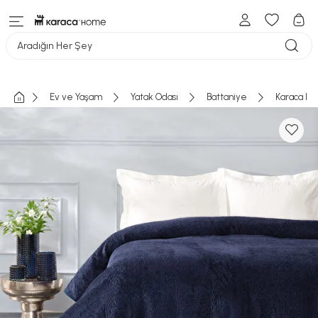
Aradığın Her Şey
Ev ve Yaşam
Yatak Odası
Battaniye
Karaca Ho