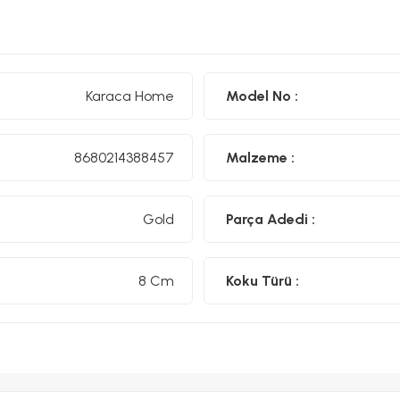
Karaca Home
Model No :
8680214388457
Malzeme :
Gold
Parça Adedi :
8 Cm
Koku Türü :