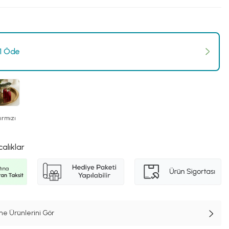
 1 Öde
ırmızı
calıklar
e Ürünlerini Gör