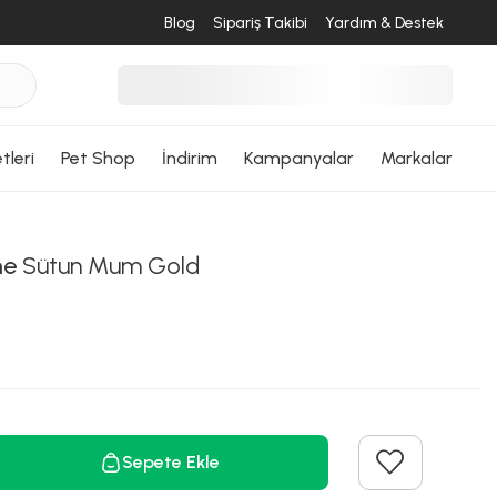
Blog
Sipariş Takibi
Yardım & Destek
tleri
Pet Shop
İndirim
Kampanyalar
Markalar
me
Sütun Mum Gold
Sepete Ekle