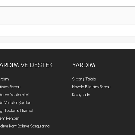
ARDIM VE DESTEK
YARDIM
rdım
Sipariş Takibi
etişim Formu
Havale Bildirim Formu
eme Yöntemleri
Kolay İade
de Ve İptal Şartları
lgi Toplumu Hizmet
lem Rehberi
diye Kart Bakiye Sorgulama