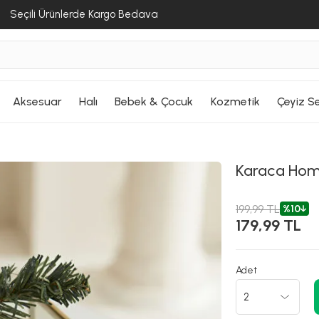
Seçili Ürünlerde Kargo Bedava
Aksesuar
Halı
Bebek & Çocuk
Kozmetik
Çeyiz Se
Karaca Ho
199,99 TL
%10
179,99 TL
Adet