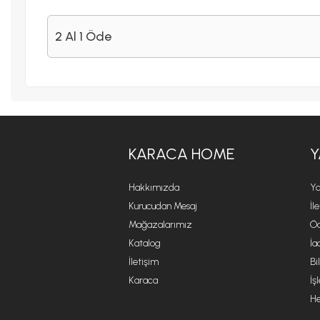
2 Al 1 Öde
KARACA HOME
Y
Hakkımızda
Ya
Kurucudan Mesaj
İl
Mağazalarımız
Öd
Katalog
İa
İletişim
Bi
Karaca
İş
He