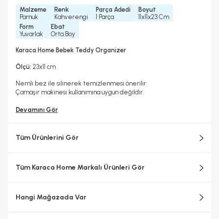
Malzeme
Renk
Parça Adedi
Boyut
Pamuk
Kahverengi
1 Parça
11x11x23 Cm
Form
Ebat
Yuvarlak
Orta Boy
Karaca Home Bebek Teddy Organizer
Ölçü:
23x11 cm
Nemli bez ile silinerek temizlenmesi önerilir.
Çamaşır makinesi kullanımına uygun değildir.
Devamını Gör
Tüm Ürünlerini Gör
Tüm Karaca Home Markalı Ürünleri Gör
Hangi Mağazada Var