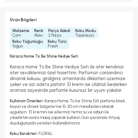
Ürün Bilgileri
Malzeme
Renk
Parça Adedi
Koku Modu
Cam
Mavi
2 Parça
Tazeleyici
Koku Yoğunluğu
Koku Türü
Yoğun
Fresh
Karaca Home To Be Shine Hediye Seti
Karaca Home To Be Shine Hediye Seti ile ister kendinizi
ister sevdiklerinizi özel hissettirin. Parfümün canlandırıcı
dinamik kokusu, girdiğiniz ortamlarda dikkatleri üzerinize
çeker ve sizi adeta parlatır. El kremi ise cildinizi beslerken
aroması sayesinde parfümle kusursuz bir uyum yakalar.
Kullanım Önerileri:
Karaca Home To be Shine Edt parfümü bilek,
boyun ve dirsek bölgelerine 15-20 cm mesafeden sıkarak
uygulayın. El kremini ise ellerinizi temiz su ve sabun ile
yıkadıktan sonra masaj yaparak kullanın. Gün içerisinde ihtiyaç
duyduğunuzda yeniden kullanabilirsiniz.
Koku Karakteri:
FLORAL