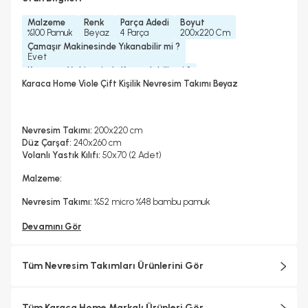
Malzeme
Renk
Parça Adedi
Boyut
%100 Pamuk
Beyaz
4 Parça
200x220 Cm
Çamaşır Makinesinde Yıkanabilir mi ?
Evet
Kurutma Makinesinde Kurutulabilir mi ?
Hayır
Karaca Home Viole Çift Kişilik Nevresim Takımı Beyaz
Kuru Temizleme Yapılabilir
Ütü Kullanılabilir
Çarşaf Tipi
Hayır
Evet
Düz
Nevresim Takımı:
200x220 cm
Düz Çarşaf:
240x260 cm
Volanlı Yastık Kılıfı:
50x70 (2 Adet)
Malzeme:
Nevresim Takımı:
%52 micro %48 bambu pamuk
Devamını Gör
Tüm Nevresim Takımları Ürünlerini Gör
Tüm Karaca Home Markalı Ürünleri Gör