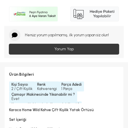
Henüz yorum yapılmamış, ilk yorum yapan siz olun!
Yorum Yap
Ürün Bilgileri
Kişi Sayısı
Renk
Parça Adedi
2 / Çift Kişilik
Kahverengi
1 Parça
Çamaşır Makinesinde Yıkanabilir mi ?
Evet
Kurutma Makinesinde Kurutulabilir mi ?
Evet
Karaca Home Wild Kahve Çift Kişilik Yatak Örtüsü
Kuru Temizleme Yapılabilir
Ütü Kullanılabilir
Evet
Evet
Set İçeriği