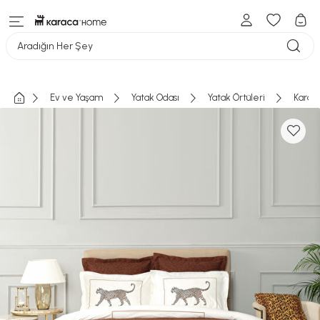
Aradığın Her Şey
Ev ve Yaşam
Yatak Odası
Yatak Örtüleri
Karaca