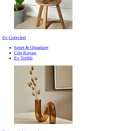
Ev Gereçleri
Sepet & Organizer
Çöp Kovası
Ev Terliği