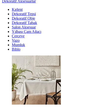
Dekoratif Aksesuarlar
Kırlent
Dekoratif Tepsi
Dekoratif Obje
Dekoratif Tabak
Salon Aksesuar
Yılbaşı Çam Ağacı
Çerçeve
Vazo
Mumluk
Biblo