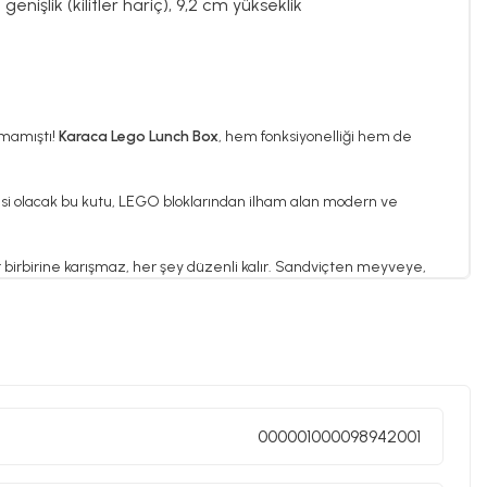
 genişlik (kilitler hariç), 9,2 cm yükseklik
lmamıştı!
Karaca Lego Lunch Box
, hem fonksiyonelliği hem de
risi olacak bu kutu, LEGO bloklarından ilham alan modern ve
r birbirine karışmaz, her şey düzenli kalır. Sandviçten meyveye,
li kapağıyla sızdırma yapmaz.
000001000098942001