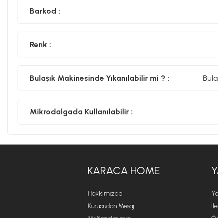
Barkod :
Renk :
Bulaşık Makinesinde Yıkanılabilir mi ? :
Bula
Mikrodalgada Kullanılabilir :
KARACA HOME
Y
Hakkımızda
Ya
Kurucudan Mesaj
İl