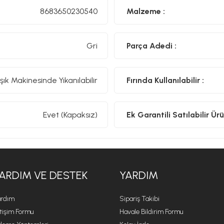
8683650230540
Malzeme :
Gri
Parça Adedi :
şık Makinesinde Yıkanılabilir
Fırında Kullanılabilir :
Evet (Kapaksız)
Ek Garantili Satılabilir Ürü
ARDIM VE DESTEK
YARDIM
rdım
Sipariş Takibi
etişim Formu
Havale Bildirim Formu