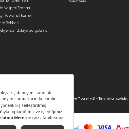
eme Yöntemleri
Kolay İade
de Ve İptal Şartları
lgi Toplumu Hizmet
lem Rehberi
diye Kart Bakiye Sorgulama
© 2026 Karaca Home Collection Tekstil Sanayi ve Ticaret A.Ş. - Tüm hakları saklıdır.