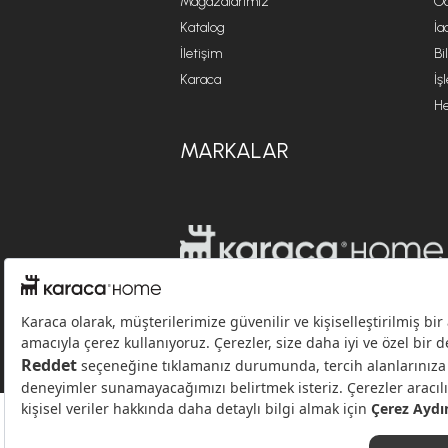
Mağazalarımız
Öd
Katalog
İa
İletişim
Bi
Karaca
İş
He
MARKALAR