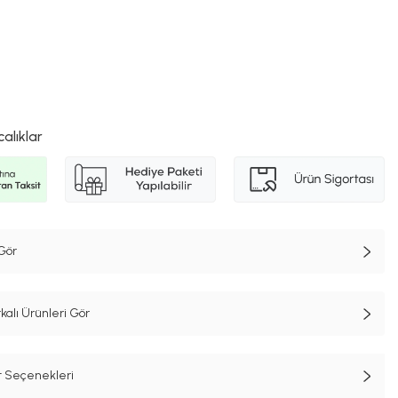
calıklar
Gör
alı Ürünleri Gör
t Seçenekleri