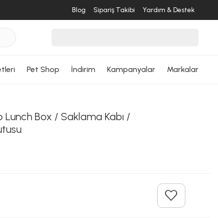
Blog
Sipariş Takibi
Yardım & Destek
tleri
Pet Shop
İndirim
Kampanyalar
Markalar
 Lunch Box / Saklama Kabı /
utusu