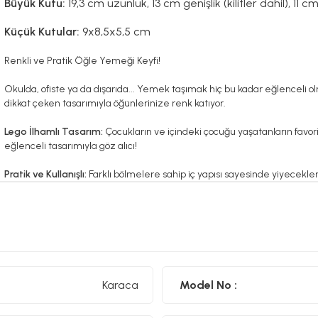
Büyük Kutu:
19,3 cm uzunluk, 13 cm genişlik (kilitler dahil), 11 cm
Küçük Kutular:
9x8,5x5,5 cm
Renkli ve Pratik Öğle Yemeği Keyfi!
Okulda, ofiste ya da dışarıda... Yemek taşımak hiç bu kadar eğlenceli o
dikkat çeken tasarımıyla öğünlerinize renk katıyor.
Lego İlhamlı Tasarım:
Çocukların ve içindeki çocuğu yaşatanların favo
eğlenceli tasarımıyla göz alıcı!
Pratik ve Kullanışlı:
Farklı bölmelere sahip iç yapısı sayesinde yiyecekle
atıştırmalıktan tatlıya kadar her şey için ideal.
Taşıması Kolay:
Kompakt boyutu sayesinde çantada yer kaplamaz, kilit
Karaca
Model No :