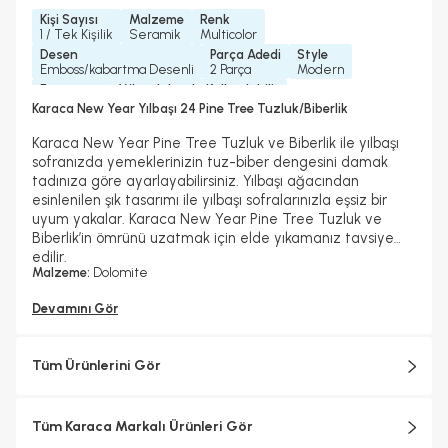
Kişi Sayısı
Malzeme
Renk
1 / Tek Kişilik
Seramik
Multicolor
Desen
Parça Adedi
Style
Emboss/kabartma Desenli
2 Parça
Modern
Form
Mikrodalgada Kullanılabilir
Özel Form
Hayır
Karaca New Year Yılbaşı 24 Pine Tree Tuzluk/Biberlik
Bulaşık Makinesinde Yıkanılabilir mi ?
Koleksiyonlar
Bulaşık Makinesinde Yıkanılabilir
New Year Koleksiyonu
Karaca New Year Pine Tree Tuzluk ve Biberlik ile yılbaşı
Garanti Yılı
sofranızda yemeklerinizin tuz-biber dengesini damak
2 Yıl
tadınıza göre ayarlayabilirsiniz. Yılbaşı ağacından
esinlenilen şık tasarımı ile yılbaşı sofralarınızla eşsiz bir
uyum yakalar. Karaca New Year Pine Tree Tuzluk ve
Biberlik’in ömrünü uzatmak için elde yıkamanız tavsiye
edilir.
Malzeme:
Dolomite
Devamını Gör
Tüm Ürünlerini Gör
Tüm Karaca Markalı Ürünleri Gör