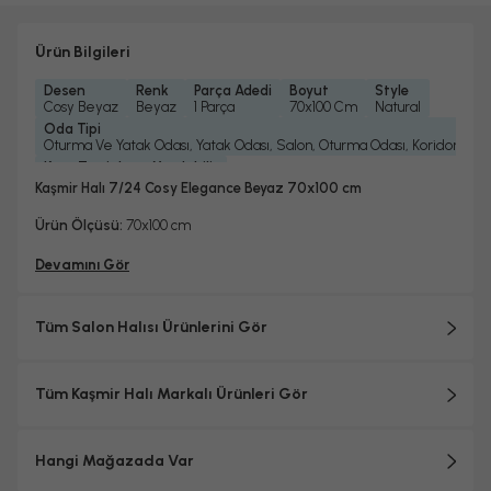
Ürün Bilgileri
Desen
Renk
Parça Adedi
Boyut
Style
Cosy Beyaz
Beyaz
1 Parça
70x100 Cm
Natural
Oda Tipi
Oturma Ve Yatak Odası, Yatak Odası, Salon, Oturma Odası, Koridor Ve 
Kuru Temizleme Yapılabilir
Evet
Kaşmir Halı 7/24 Cosy Elegance Beyaz 70x100 cm
Çamaşır Makinesinde Yıkanabilir mi ?
Garanti Yılı
Hayır
2 Yıl
Ürün Ölçüsü:
70x100 cm
Dokuma Tipi
Makine Halısı
Devamını Gör
Tüm Salon Halısı Ürünlerini Gör
Tüm Kaşmir Halı Markalı Ürünleri Gör
Hangi Mağazada Var