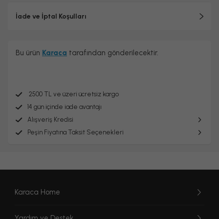
İade ve İptal Koşulları
Bu ürün
Karaca
tarafından gönderilecektir.
2500 TL ve üzeri ücretsiz kargo
14 gün içinde iade avantajı
Alışveriş Kredisi
Peşin Fiyatına Taksit Seçenekleri
Karaca Home
Yardım ve Destek