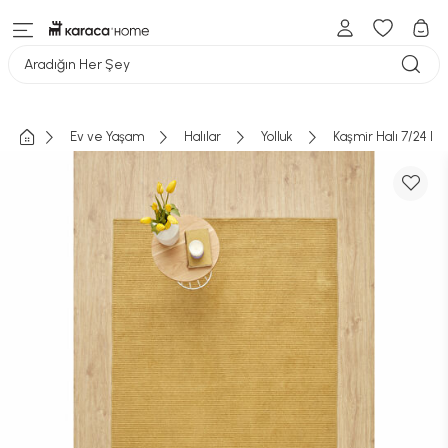
Aradığın Her Şey
Ev ve Yaşam
Halılar
Yolluk
Kaşmir Halı 7/24 D