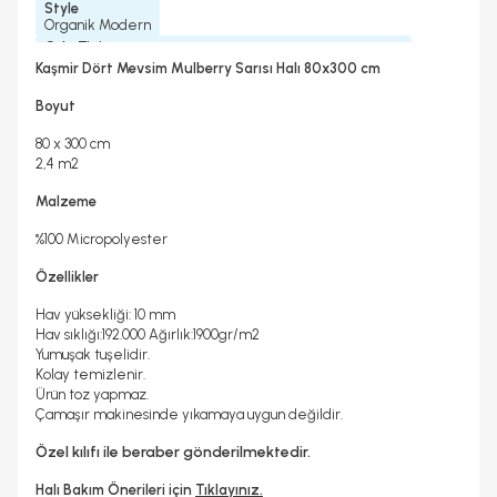
Style
Organik Modern
Oda Tipi
Koridor Ve Antre, Mutfak, Oturma Ve Yatak Odası, Yolluk
Kaşmir Dört Mevsim Mulberry Sarısı Halı 80x300 cm
Çamaşır Makinesinde Yıkanabilir mi ?
Hayır
Boyut
Kuru Temizleme Yapılabilir
Garanti Yılı
Evet
2 Yıl
80 x 300 cm
Halı Metrekare (M2)
Dokuma Tipi
2,4 m2
2, 4
Makine Halısı
Malzeme
%100 Micropolyester
Özellikler
Hav yüksekliği: 10 mm
Hav sıklığı:192.000 Ağırlık:1900gr/m2
Yumuşak tuşelidir.
Kolay temizlenir.
Ürün toz yapmaz.
Çamaşır makinesinde yıkamaya uygun değildir.
Özel kılıfı ile beraber gönderilmektedir.
Halı Bakım Önerileri için
Tıklayınız.