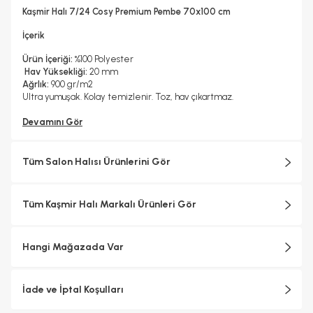
Hayır
Kaşmir Halı 7/24 Cosy Premium Pembe 70x100 cm
Kuru Temizleme Yapılabilir
Halı Metrekare (M2)
Hayır
0, 7
İçerik
Ürün İçeriği:
%100 Polyester
Hav Yüksekliği:
20 mm
Ağrlık:
900 gr/m2
Ultra yumuşak. Kolay temizlenir. Toz, hav çıkartmaz.
Devamını Gör
Tüm Salon Halısı Ürünlerini Gör
Tüm Kaşmir Halı Markalı Ürünleri Gör
Hangi Mağazada Var
İade ve İptal Koşulları