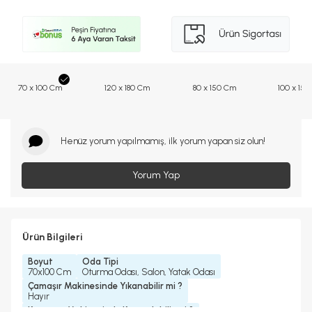
70 x 100 Cm
120 x 180 Cm
80 x 150 Cm
100 x 15
Henüz yorum yapılmamış, ilk yorum yapan siz olun!
Yorum Yap
Ürün Bilgileri
Boyut
Oda Tipi
70x100 Cm
Oturma Odası, Salon, Yatak Odası
Çamaşır Makinesinde Yıkanabilir mi ?
Hayır
Kurutma Makinesinde Kurutulabilir mi ?