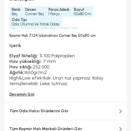
Renk
Desen
Parça Adedi
Boyut
Bej
Corner Bej
1 Parça
50x80 Cm
Oda Tipi
Oda, Oturma Ve Yatak Odası
Çamaşır Makinesinde Yıkanabilir mi ?
Hayır
Kaşmir Halı 7/24 İskandinav Corner Bej 50x80 cm
Kurutma Makinesinde Kurutulabilir mi ?
Hayır
İçerik
Kuru Temizleme Yapılabilir
Garanti Yılı
Dokuma Tipi
Hayır
2 Yıl
Makine Halısı
Elyaf Niteliği:
% 100 Polipropilen
Hav yüksekliği:
7 mm
Hav sıklığı:
252.000
Ağırlık:
1650gr/m2
High&Low efektlidir. Ürün toz yapmaz. Kolay
temizlenebilir. Leke tutmaz.
Devamını Gör
Tüm Oda Halısı Ürünlerini Gör
Tüm Kaşmir Halı Markalı Ürünleri Gör