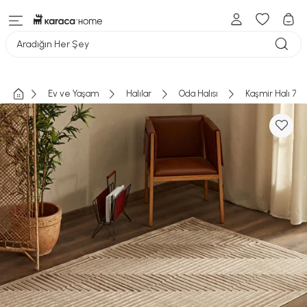
Aradığın Her Şey
Ev ve Yaşam
Halılar
Oda Halısı
Kaşmir Halı 7/2