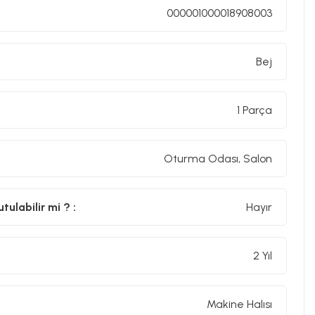
000001000018908003
Bej
1 Parça
Oturma Odası, Salon
ulabilir mi ? :
Hayır
2 Yıl
Makine Halısı