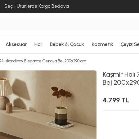
Seçili Ürünlerde Kargo Bedava
Aksesuar
Halı
Bebek & Çocuk
Kozmetik
Çeyiz Se
/24 İskandinav Elegance Cenova Bej 200x290 cm
Kaşmir Halı
7
Bej 200x29
4.799 TL