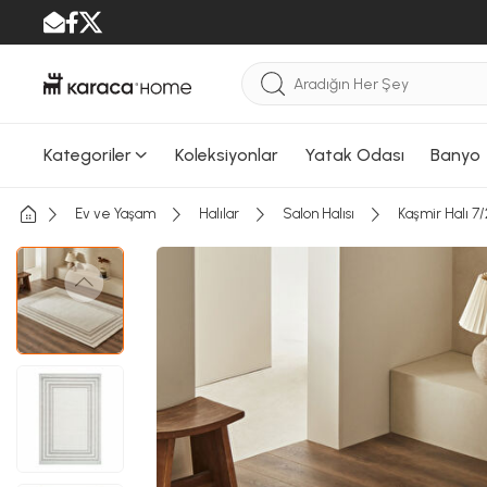
Kategoriler
Koleksiyonlar
Yatak Odası
Banyo
Ev ve Yaşam
Halılar
Salon Halısı
Kaşmir Halı 7