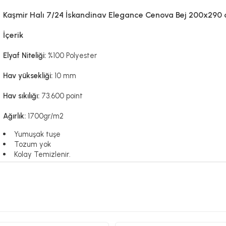
Kaşmir Halı 7/24 İskandinav Elegance Cenova Bej 200x290
İçerik
Elyaf Niteliği:
%100 Polyester
Hav yüksekliği:
10 mm
Hav sıkılığı:
73.600 point
Ağırlık:
1700gr/m2
Yumuşak tuşe
Tozum yok
Kolay Temizlenir.
200x290 cm
Ürün Ölçüsü: