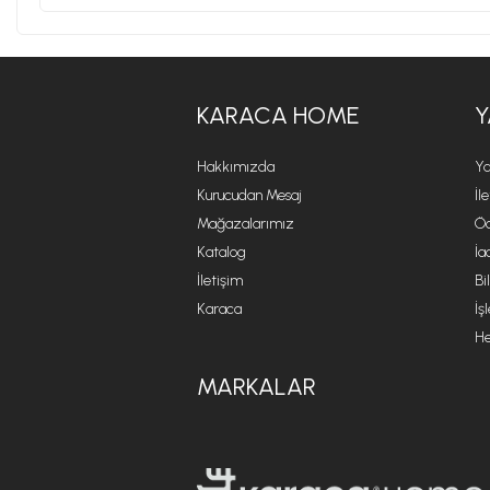
KARACA HOME
Y
Hakkımızda
Ya
Kurucudan Mesaj
İl
Mağazalarımız
Öd
Katalog
İa
İletişim
Bi
Karaca
İş
He
MARKALAR