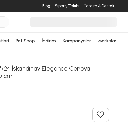
Blog
Sipariş Takibi
Yardım & Destek
tleri
Pet Shop
İndirim
Kampanyalar
Markalar
/24 İskandinav Elegance Cenova
0 cm