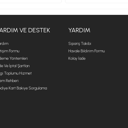
ARDIM VE DESTEK
YARDIM
rdım
Sipariş Takibi
etişim Formu
Havale Bildirim Formu
eme Yöntemleri
Kolay İade
de Ve İptal Şartları
lgi Toplumu Hizmet
lem Rehberi
diye Kart Bakiye Sorgulama