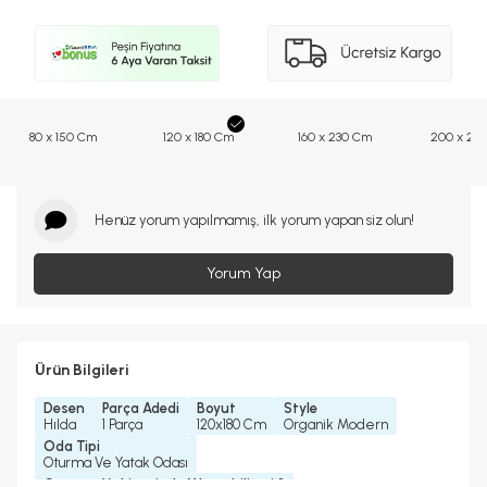
80 x 150 Cm
120 x 180 Cm
160 x 230 Cm
200 x 29
Henüz yorum yapılmamış, ilk yorum yapan siz olun!
Yorum Yap
Ürün Bilgileri
Desen
Parça Adedi
Boyut
Style
Hılda
1 Parça
120x180 Cm
Organik Modern
Oda Tipi
Oturma Ve Yatak Odası
Çamaşır Makinesinde Yıkanabilir mi ?