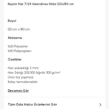
Hayır
Kaşmir Halı 7/24 İskandinav Hilda 120x180 cm
Kuru Temizleme Yapılabilir
Garanti Yılı
Evet
2 Yıl
Halı Metrekare (M2)
2, 16
Boyut
120 cm x 180 cm
Malzeme
%60 Polyester
%40 Polipropilen
Özellikler
Hav yüksekliği: 5 mm
Hav Sıklığı: 205.000 Ağırlık: 1100 gr/
m²
Ürün toz yapmaz.
Kolay temizlenebilir.
Devamını Gör
Tüm Oda Halısı Ürünlerini Gör