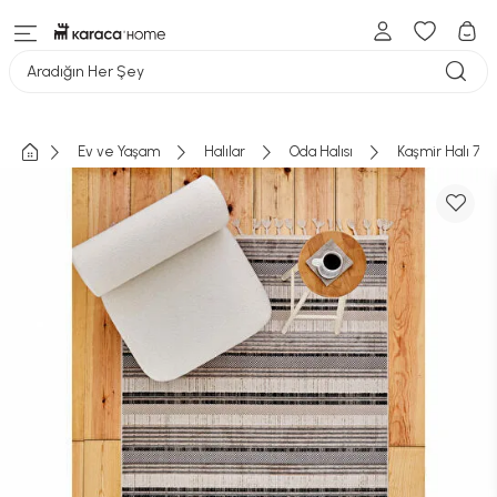
Aradığın Her Şey
Ev ve Yaşam
Halılar
Oda Halısı
Kaşmir Halı 7/2