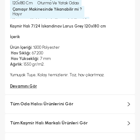
120x180 Cm
Oturma Ve Yatak Odası
Çamaşır Makinesinde Yıkanabilir mi ?
Hayır
Kurutma Makinesinde Kurutulabilir mi ?
Hayır
Kaşmir Halı 7/24 İskandinav Larus Grey 120x180 cm
Kuru Temizleme Yapılabilir
Halı Metrekare (M2)
Hayır
2, 16
İçerik
Ürün İçeriği:
%100 Polyester
Hav Sıklığı:
67.200
Hav Yüksekliği:
7 mm
Ağırlık:
1550 gr/m2.
Yumuşak Tuşe, Kolay temizlenir. Toz, hav çıkartmaz.
Devamını Gör
Tüm Oda Halısı Ürünlerini Gör
Tüm Kaşmir Halı Markalı Ürünleri Gör