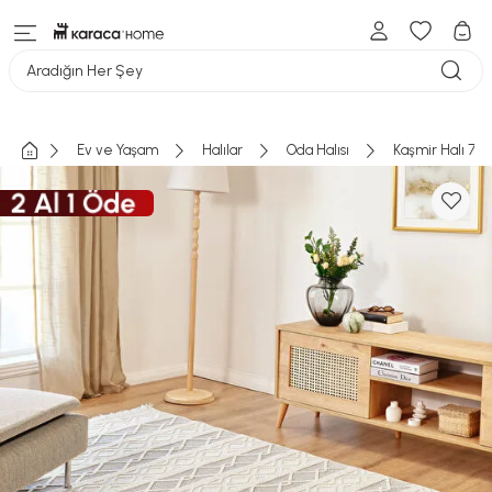
Aradığın Her Şey
Ev ve Yaşam
Halılar
Oda Halısı
Kaşmir Halı 7/2