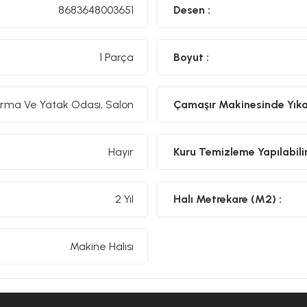
8683648003651
Desen :
1 Parça
Boyut :
rma Ve Yatak Odası, Salon
Çamaşır Makinesinde Yıkan
Hayır
Kuru Temizleme Yapılabilir
2 Yıl
Halı Metrekare (M2) :
Makine Halısı