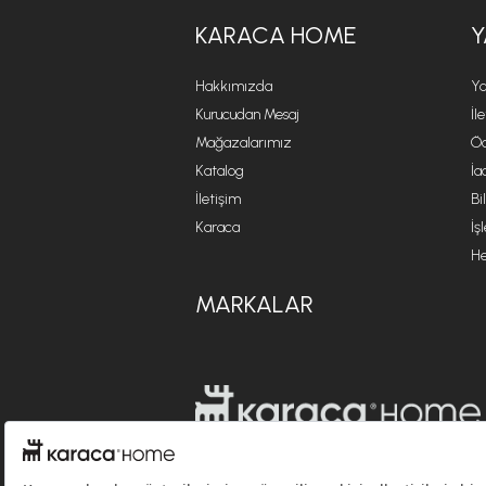
KARACA HOME
Y
Hakkımızda
Ya
Kurucudan Mesaj
İl
Mağazalarımız
Öd
Katalog
İa
İletişim
Bi
Karaca
İş
He
MARKALAR