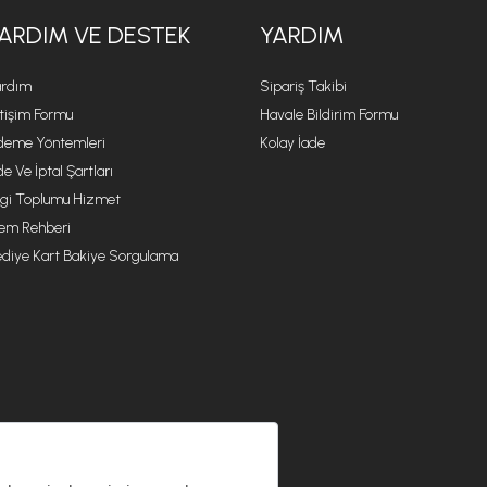
ARDIM VE DESTEK
YARDIM
rdım
Sipariş Takibi
etişim Formu
Havale Bildirim Formu
eme Yöntemleri
Kolay İade
de Ve İptal Şartları
lgi Toplumu Hizmet
lem Rehberi
diye Kart Bakiye Sorgulama