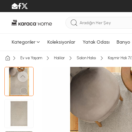
Kategoriler
Koleksiyonlar
Yatak Odası
Banyo
Ev ve Yaşam
Halılar
Salon Halısı
Kaşmir Halı 7