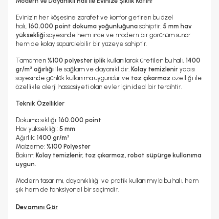
Modern ve Dayanıklı Halı ile Evinize Şıklık Katın!
Evinizin her köşesine zarafet ve konfor getiren bu özel
halı,
160.000 point dokuma yoğunluğuna
sahiptir.
5 mm hav
yüksekliği
sayesinde hem ince ve modern bir görünüm sunar
hem de kolay süpürülebilir bir yüzeye sahiptir.
Tamamen
%100 polyester iplik
kullanılarak üretilen bu halı,
1400
gr/m² ağırlığı
ile sağlam ve dayanıklıdır.
Kolay temizlenir
yapısı
sayesinde günlük kullanıma uygundur ve
toz çıkarmaz
özelliği ile
özellikle alerji hassasiyeti olan evler için ideal bir tercihtir.
Teknik Özellikler
Dokuma sıklığı:
160.000 point
Hav yüksekliği:
5 mm
Ağırlık:
1400 gr/m²
Malzeme:
%100 Polyester
Bakım:
Kolay temizlenir, toz çıkarmaz, robot süpürge kullanıma
uygun.
Modern tasarımı, dayanıklılığı ve pratik kullanımıyla bu halı, hem
şık hem de fonksiyonel bir seçimdir.
Devamını Gör