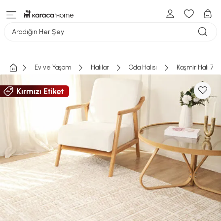
Aradığın Her Şey
Ev ve Yaşam
Halılar
Oda Halısı
Kaşmir Halı 7/2