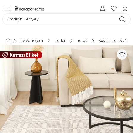
Aradığın Her Şey
Ev ve Yaşam
Halılar
Yolluk
Kaşmir Halı 7/24 İs