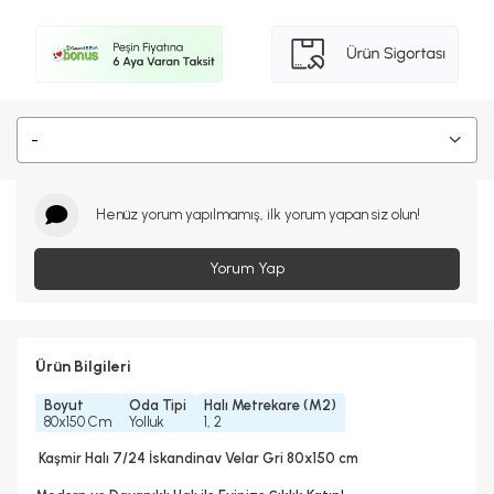
-
Henüz yorum yapılmamış, ilk yorum yapan siz olun!
Yorum Yap
Ürün Bilgileri
Boyut
Oda Tipi
Halı Metrekare (M2)
80x150 Cm
Yolluk
1, 2
Kaşmir Halı 7/24 İskandinav Velar Gri 80x150 cm