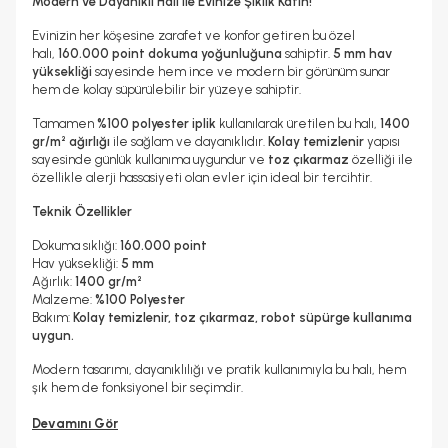
Modern ve Dayanıklı Halı ile Evinize Şıklık Katın!
Evinizin her köşesine zarafet ve konfor getiren bu özel
halı,
160.000 point dokuma yoğunluğuna
sahiptir.
5 mm hav
yüksekliği
sayesinde hem ince ve modern bir görünüm sunar
hem de kolay süpürülebilir bir yüzeye sahiptir.
Tamamen
%100 polyester iplik
kullanılarak üretilen bu halı,
1400
gr/m² ağırlığı
ile sağlam ve dayanıklıdır.
Kolay temizlenir
yapısı
sayesinde günlük kullanıma uygundur ve
toz çıkarmaz
özelliği ile
özellikle alerji hassasiyeti olan evler için ideal bir tercihtir.
Teknik Özellikler
Dokuma sıklığı:
160.000 point
Hav yüksekliği:
5 mm
Ağırlık:
1400 gr/m²
Malzeme:
%100 Polyester
Bakım:
Kolay temizlenir, toz çıkarmaz, robot süpürge kullanıma
uygun.
Modern tasarımı, dayanıklılığı ve pratik kullanımıyla bu halı, hem
şık hem de fonksiyonel bir seçimdir.
Devamını Gör