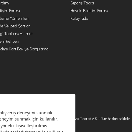
rdım
Sipariş Takibi
etişim Formu
Havale Bildirim Formu
eme Yöntemleri
Kolay İade
de Ve İptal Şartları
lgi Toplumu Hizmet
lem Rehberi
diye Kart Bakiye Sorgulama
© 2026 Karaca Home Collection Tekstil Sanayi ve Ticaret A.Ş. - Tüm hakları saklıdır.