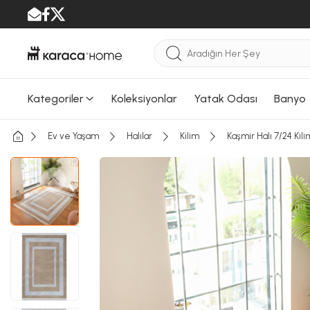
Kategoriler
Koleksiyonlar
Yatak Odası
Banyo
Ev ve Yaşam
Halılar
Kilim
Kaşmir Halı 7/24 Kil