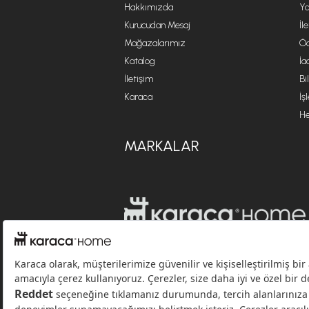
Hakkımızda
Ya
Kurucudan Mesaj
İl
Mağazalarımız
Öd
Katalog
İa
İletişim
Bi
Karaca
İş
He
MARKALAR