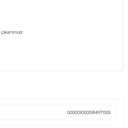
av çıkartmaz
000001000158497005