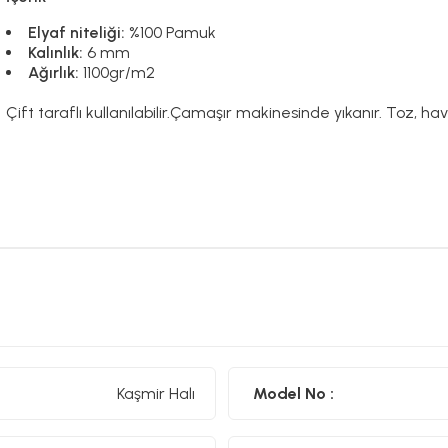
Elyaf niteliği:
%100 Pamuk
Kalınlık:
6 mm
Ağırlık:
1100gr/m2
Çift taraflı kullanılabilir.Çamaşır makinesinde yıkanır. Toz, h
Kaşmir Halı
Model No :