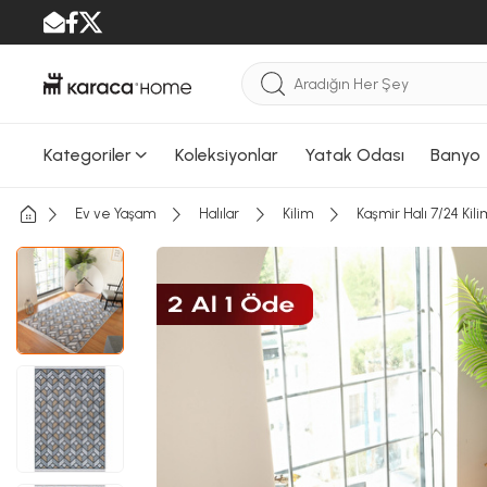
Kategoriler
Koleksiyonlar
Yatak Odası
Banyo
Ev ve Yaşam
Halılar
Kilim
Kaşmir Halı 7/24 Kil