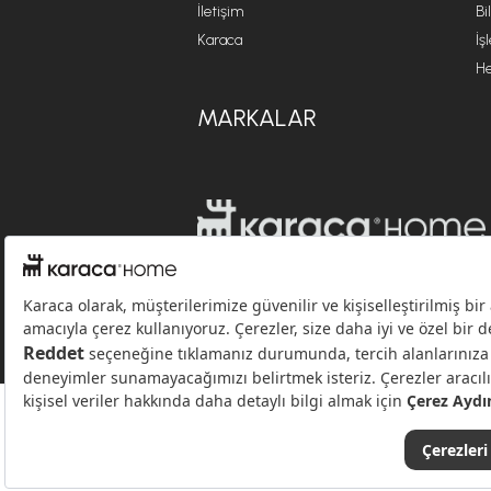
İletişim
Bi
Karaca
İş
He
MARKALAR