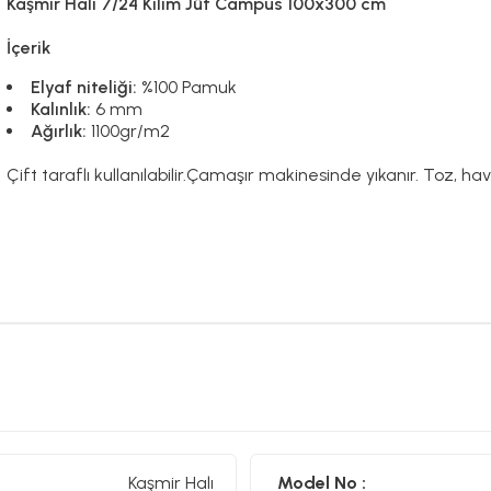
Kaşmir Halı 7/24 Kilim Jüt Campus 100x300 cm
İçerik
Elyaf niteliği:
%100 Pamuk
Kalınlık:
6 mm
Ağırlık:
1100gr/m2
Çift taraflı kullanılabilir.Çamaşır makinesinde yıkanır. Toz, h
Kaşmir Halı
Model No :