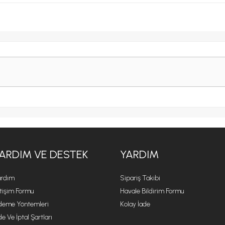
ARDIM VE DESTEK
YARDIM
rdım
Sipariş Takibi
etişim Formu
Havale Bildirim Formu
eme Yöntemleri
Kolay İade
de Ve İptal Şartları