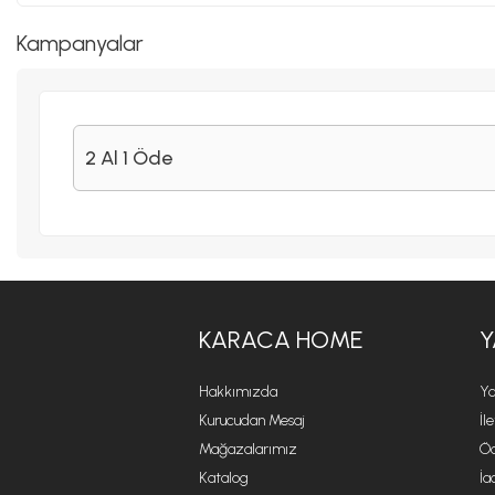
Kampanyalar
2 Al 1 Öde
KARACA HOME
Y
Hakkımızda
Ya
Kurucudan Mesaj
İl
Mağazalarımız
Öd
Katalog
İa