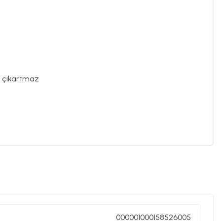
av çıkartmaz
000001000158526005