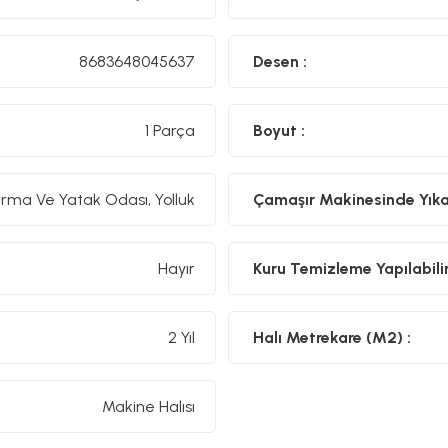
8683648045637
Desen :
1 Parça
Boyut :
rma Ve Yatak Odası, Yolluk
Çamaşır Makinesinde Yıkan
Hayır
Kuru Temizleme Yapılabilir
2 Yıl
Halı Metrekare (M2) :
Makine Halısı