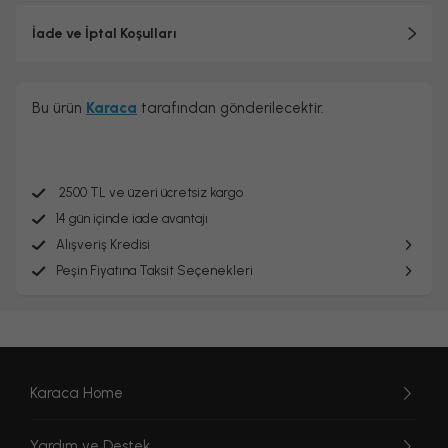
İade ve İptal Koşulları
Bu ürün
Karaca
tarafından gönderilecektir.
2500 TL ve üzeri ücretsiz kargo
14 gün içinde iade avantajı
Alışveriş Kredisi
Peşin Fiyatına Taksit Seçenekleri
Karaca Home
Yardım ve Destek