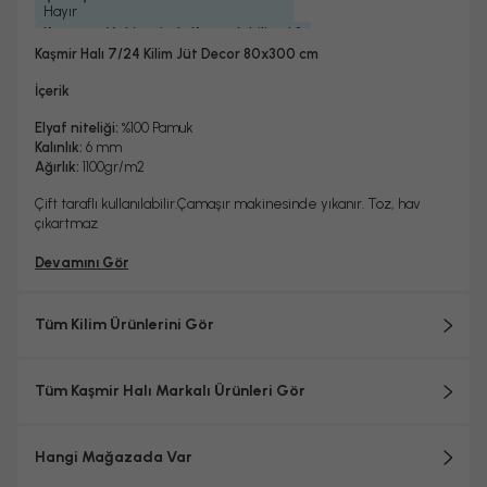
Hayır
Kurutma Makinesinde Kurutulabilir mi ?
Hayır
Kaşmir Halı 7/24 Kilim Jüt Decor 80x300 cm
Kuru Temizleme Yapılabilir
Garanti Yılı
Dokuma Tipi
Hayır
2 Yıl
Makine Halısı
İçerik
Elyaf niteliği:
%100 Pamuk
Kalınlık:
6 mm
Ağırlık:
1100gr/m2
Çift taraflı kullanılabilir.Çamaşır makinesinde yıkanır. Toz, hav
çıkartmaz
Devamını Gör
Tüm Kilim Ürünlerini Gör
Tüm Kaşmir Halı Markalı Ürünleri Gör
Hangi Mağazada Var