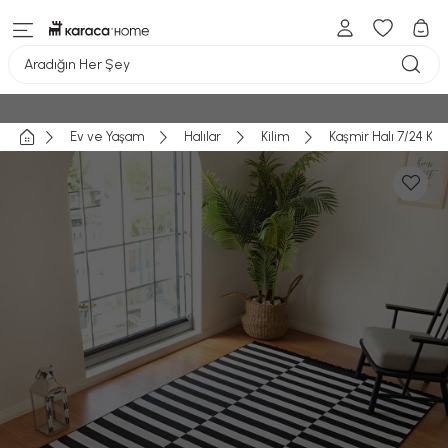
Aradığın Her Şey
Ev ve Yaşam
Halılar
Kilim
Kaşmir Halı 7/24 Kil