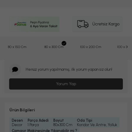
80 x 150 Cm
80 x 300 Cm
100 x 200 Cm
100 x 30
Henüz yorum yapılmamış, ilk yorum yapan siz olun!
Yorum Yap
Ürün Bilgileri
Desen
Parça Adedi
Boyut
Oda Tipi
Decor
1 Parça
80x300 Cm
Koridor Ve Antre, Yolluk
Çamaşır Makinesinde Yıkanabilir mi ?