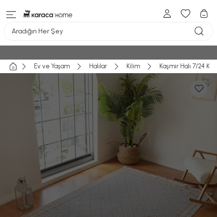
Aradığın Her Şey
Ev ve Yaşam
Halılar
Kilim
Kaşmir Halı 7/24 Kil