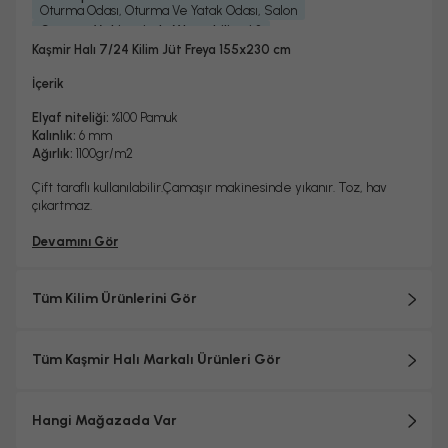
Oturma Odası, Oturma Ve Yatak Odası, Salon
Çamaşır Makinesinde Yıkanabilir mi ?
Hayır
Kaşmir Halı 7/24 Kilim Jüt Freya 155x230 cm
Kurutma Makinesinde Kurutulabilir mi ?
Hayır
İçerik
Kuru Temizleme Yapılabilir
Garanti Yılı
Dokuma Tipi
Hayır
2 Yıl
Makine Halısı
Elyaf niteliği:
%100 Pamuk
Kalınlık:
6 mm
Ağırlık:
1100gr/m2
Çift taraflı kullanılabilir.Çamaşır makinesinde yıkanır. Toz, hav
çıkartmaz.
Devamını Gör
Tüm Kilim Ürünlerini Gör
Tüm Kaşmir Halı Markalı Ürünleri Gör
Hangi Mağazada Var