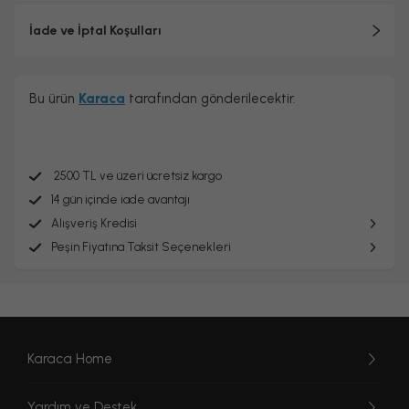
İade ve İptal Koşulları
Bu ürün
Karaca
tarafından gönderilecektir.
2500 TL ve üzeri ücretsiz kargo
14 gün içinde iade avantajı
Alışveriş Kredisi
Peşin Fiyatına Taksit Seçenekleri
Karaca Home
Yardım ve Destek