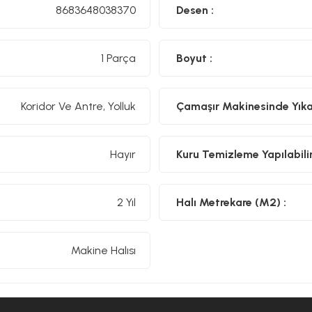
8683648038370
Desen :
1 Parça
Boyut :
Koridor Ve Antre, Yolluk
Çamaşır Makinesinde Yıkan
Hayır
Kuru Temizleme Yapılabilir
2 Yıl
Halı Metrekare (M2) :
Makine Halısı