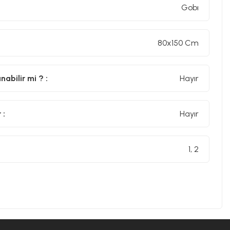
Gobı
80x150 Cm
abilir mi ? :
Hayır
 :
Hayır
1, 2