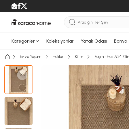
Kategoriler
Koleksiyonlar
Yatak Odası
Banyo
Ev ve Yaşam
Halılar
Kilim
Kaşmir Halı 7/24 Kil