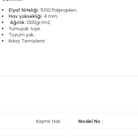
Elyaf Niteliği:
%100 Polipropilen,
Hav yüksekliği:
4 mm,
Ağırlık:
1300gr/m2.
Yumuşak tuşe,
Tozum yok,
Kolay Temizlenir
Kaşmir Halı
Model No :