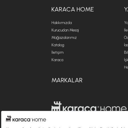
KARACA HOME
Y
Hakkımızda
Ya
Kurucudan Mesaj
İl
Mağazalarımız
Öd
Katalog
İa
İletişim
Bi
Karaca
İş
He
MARKALAR