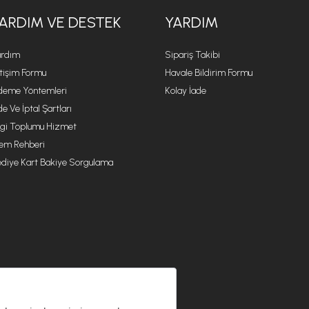
ARDIM VE DESTEK
YARDIM
rdım
Sipariş Takibi
etişim Formu
Havale Bildirim Formu
eme Yöntemleri
Kolay İade
de Ve İptal Şartları
lgi Toplumu Hizmet
lem Rehberi
diye Kart Bakiye Sorgulama