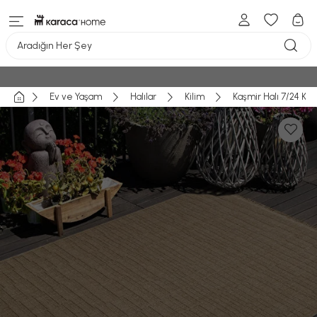
Aradığın Her Şey
Ev ve Yaşam
Halılar
Kilim
Kaşmir Halı 7/24 Ki