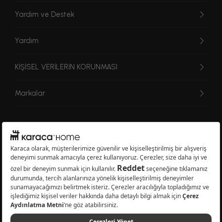
Yardım ve Destek
Yardım
KİŞİSEL VERİLERİN KORUNMASI
Markalar
© 2026 Karaca Home Collection Tekstil Sanayi ve Ticaret A.Ş. - Tüm hakları
saklıdır.