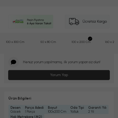
100 x 300 Cm
50 x 80 Cm
100 x 200 Cm
160 x 23
Henüz yorum yapılmamış, ilk yorum yapan siz olun!
Yorum Yap
Ürün Bilgileri
Desen
Parça Adedi
Boyut
Oda Tipi
Garanti Yılı
Göcek
1 Parça
100x200 Cm
Yolluk
2 Yıl
Halı Metrekare (M2)