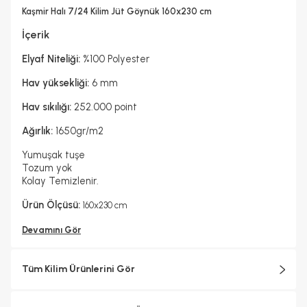
Hayır
Kaşmir Halı 7/24 Kilim Jüt Göynük 160x230 cm
Kurutma Makinesinde Kurutulabilir mi ?
Hayır
İçerik
Kuru Temizleme Yapılabilir
Garanti Yılı
Hayır
2 Yıl
Elyaf Niteliği:
%100 Polyester
Halı Metrekare (M2)
Dokuma Tipi
3, 68
Makine Halısı
Hav yüksekliği:
6 mm
Hav sıkılığı:
252.000 point
Ağırlık:
1650gr/m2
Yumuşak tuşe
Tozum yok
Kolay Temizlenir.
Ürün Ölçüsü:
160x230 cm
Devamını Gör
Tüm Kilim Ürünlerini Gör