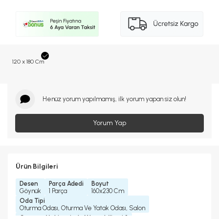
120 x 180 Cm
Henüz yorum yapılmamış, ilk yorum yapan siz olun!
Yorum Yap
Ürün Bilgileri
Desen
Parça Adedi
Boyut
Göynük
1 Parça
160x230 Cm
Oda Tipi
Oturma Odası, Oturma Ve Yatak Odası, Salon
Çamaşır Makinesinde Yıkanabilir mi ?