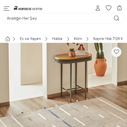
Aradığın Her Şey
Ev ve Yaşam
Halılar
Kilim
Kaşmir Halı 7/24 Kil