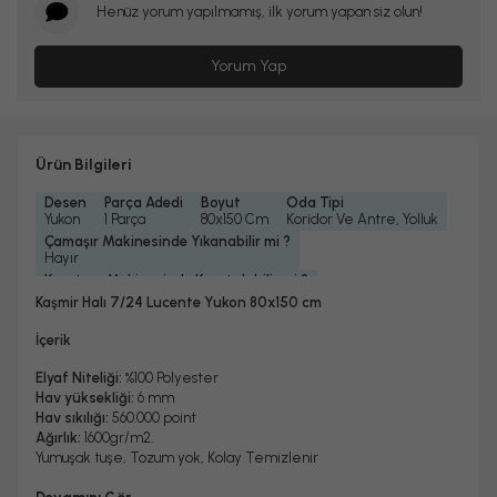
Henüz yorum yapılmamış, ilk yorum yapan siz olun!
Yorum Yap
Ürün Bilgileri
Desen
Parça Adedi
Boyut
Oda Tipi
Yukon
1 Parça
80x150 Cm
Koridor Ve Antre, Yolluk
Çamaşır Makinesinde Yıkanabilir mi ?
Hayır
Kurutma Makinesinde Kurutulabilir mi ?
Hayır
Kaşmir Halı 7/24 Lucente Yukon 80x150 cm
Kuru Temizleme Yapılabilir
Garanti Yılı
Hayır
2 Yıl
İçerik
Halı Metrekare (M2)
Dokuma Tipi
1, 2
Makine Halısı
Elyaf Niteliği:
%100 Polyester
Hav yüksekliği:
6 mm
Hav sıkılığı:
560.000 point
Ağırlık:
1600gr/m2.
Yumuşak tuşe, Tozum yok, Kolay Temizlenir