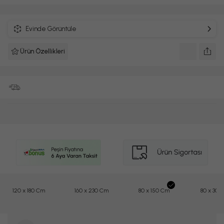
Evinde Görüntüle
Ürün Özellikleri
120 x 180 Cm
160 x 230 Cm
80 x 150 Cm
80 x 300