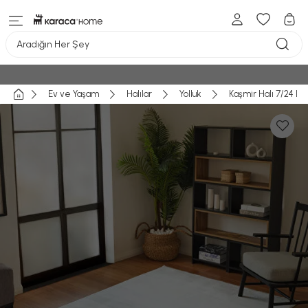
Aradığın Her Şey
Ev ve Yaşam
Halılar
Yolluk
Kaşmir Halı 7/24 Lu