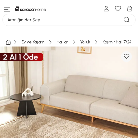
Aradığın Her Şey
Ev ve Yaşam
Halılar
Yolluk
Kaşmir Halı 7/24 Mo