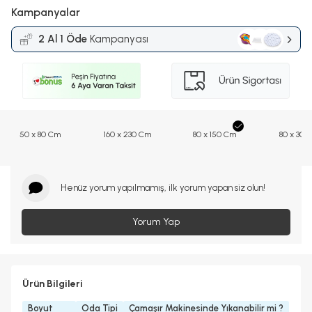
Kampanyalar
2 Al 1 Öde
Kampanyası
50 x 80 Cm
160 x 230 Cm
80 x 150 Cm
80 x 300
Henüz yorum yapılmamış, ilk yorum yapan siz olun!
Yorum Yap
Ürün Bilgileri
Boyut
Oda Tipi
Çamaşır Makinesinde Yıkanabilir mi ?