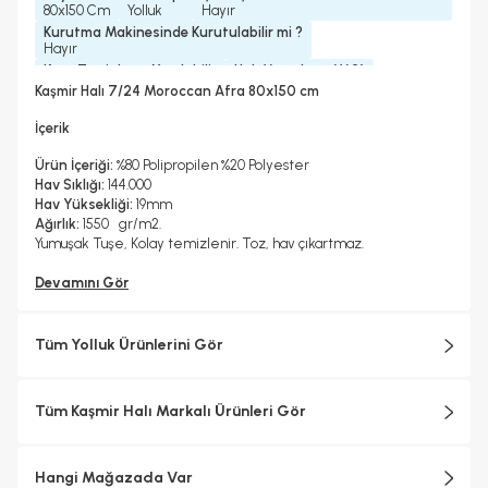
80x150 Cm
Yolluk
Hayır
Kurutma Makinesinde Kurutulabilir mi ?
Hayır
Kuru Temizleme Yapılabilir
Halı Metrekare (M2)
Hayır
1, 2
Kaşmir Halı 7/24 Moroccan Afra 80x150 cm
İçerik
Ürün İçeriği:
%80 Polipropilen %20 Polyester
Hav Sıklığı:
144.000
Hav Yüksekliği:
19mm
Ağırlık:
1550 gr/m2.
Yumuşak Tuşe, Kolay temizlenir. Toz, hav çıkartmaz.
Devamını Gör
Tüm Yolluk Ürünlerini Gör
Tüm Kaşmir Halı Markalı Ürünleri Gör
Hangi Mağazada Var