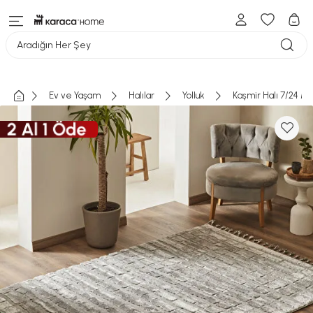
Aradığın Her Şey
Ev ve Yaşam
Halılar
Yolluk
Kaşmir Halı 7/24 M