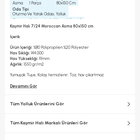
Asma
1 Parça
80x150 Cm
Oda Tipi
Oturma Ve Yatak Odası, Yolluk
Çamaşır Makinesinde Yıkanabilir mi ?
Hayır
Kaşmir Halı 7/24 Moroccan Asma 80x150 cm
Kurutma Makinesinde Kurutulabilir mi ?
Hayır
İçerik
Kuru Temizleme Yapılabilir
Garanti Yılı
Hayır
2 Yıl
Ürün İçeriği:
%80 Polipropilen %20 Polyester
Halı Metrekare (M2)
Dokuma Tipi
Hav Sıklığı:
144.000
1, 2
Makine Halısı
Hav Yüksekliği:
19mm
Ağırlık:
1550 gr/m2.
Yumuşak Tuşe, Kolay temizlenir. Toz, hav çıkartmaz
Devamını Gör
Tüm Yolluk Ürünlerini Gör
Tüm Kaşmir Halı Markalı Ürünleri Gör