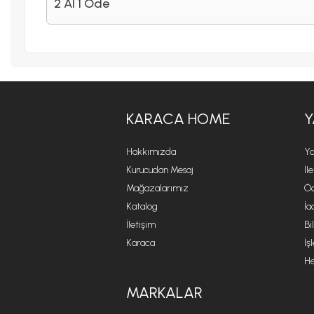
2 Al 1 Öde
KARACA HOME
Y
Hakkımızda
Ya
Kurucudan Mesaj
İl
Mağazalarımız
Öd
Katalog
İa
İletişim
Bi
Karaca
İş
He
MARKALAR