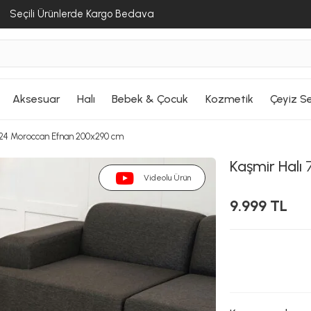
Seçili Ürünlerde Kargo Bedava
Aksesuar
Halı
Bebek & Çocuk
Kozmetik
Çeyiz Se
/24 Moroccan Efnan 200x290 cm
Kaşmir Halı
7
Videolu Ürün
9.999 TL