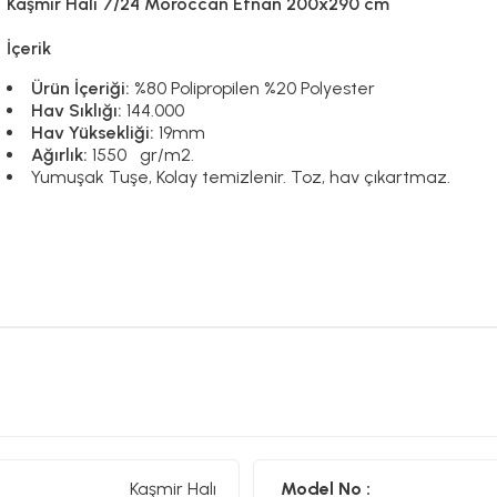
Kaşmir Halı 7/24 Moroccan Efnan 200x290 cm
İçerik
Ürün İçeriği:
%80 Polipropilen %20 Polyester
Hav Sıklığı:
144.000
Hav Yüksekliği:
19mm
Ağırlık:
1550 gr/m2.
Yumuşak Tuşe, Kolay temizlenir. Toz, hav çıkartmaz.
Kaşmir Halı
Model No :