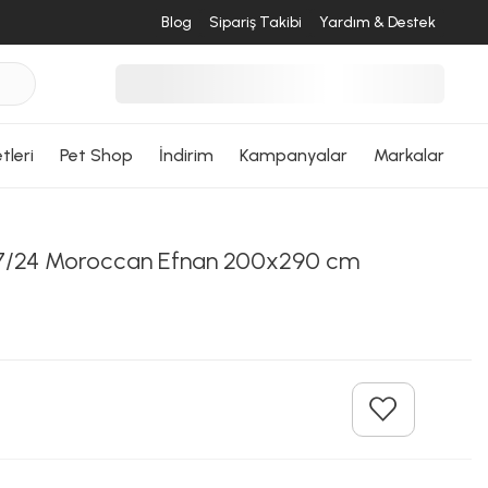
Blog
Sipariş Takibi
Yardım & Destek
tleri
Pet Shop
İndirim
Kampanyalar
Markalar
/24 Moroccan Efnan 200x290 cm