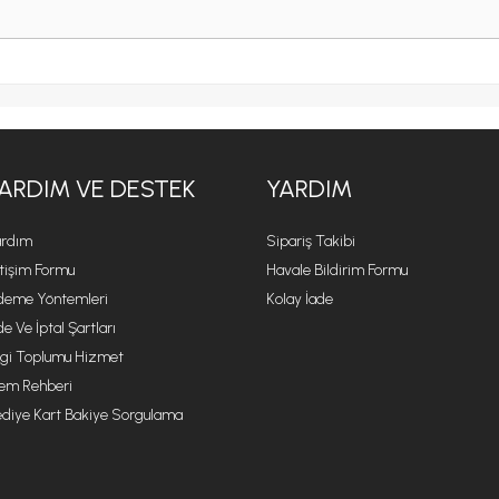
ARDIM VE DESTEK
YARDIM
rdım
Sipariş Takibi
etişim Formu
Havale Bildirim Formu
eme Yöntemleri
Kolay İade
de Ve İptal Şartları
lgi Toplumu Hizmet
lem Rehberi
diye Kart Bakiye Sorgulama