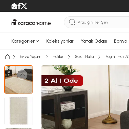
Kategoriler
Koleksiyonlar
Yatak Odası
Banyo
Ev ve Yaşam
Halılar
Salon Halısı
Kaşmir Halı 7