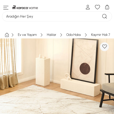
Aradığın Her Şey
Ev ve Yaşam
Halılar
Oda Halısı
Kaşmir Halı 7/2