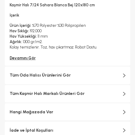
Hayır
Kaşmir Halı 7/24 Sahara Blanca Bej 120x180 cm
Kuru Temizleme Yapılabilir
Halı Metrekare (M2)
Hayır
2, 16
İçerik
Ürün İçeriği:
%70 Polyester %30 Polipropilen
Hav Sıklığı:
192.000
Hav Yüksekliği:
11 mm
Ağırlık:
1300 gr/m2.
Kolay temizlenir. Toz, hav çıkartmaz. Robot Dostu.
Devamını Gör
Tüm Oda Halısı Ürünlerini Gör
Tüm Kaşmir Halı Markalı Ürünleri Gör
Hangi Mağazada Var
İade ve İptal Koşulları