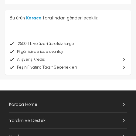
Bu ürün
Karaca
tarafından gönderilecektir.
2500 TL ve üzeri ücretsiz kargo
14 gün içinde iade avantajı
Alışveriş Kredisi
Peşin Fiyatına Taksit Seçenekleri
Karaca Home
Yardım ve Destek