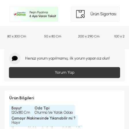
80 x 300 Cm
50 x 80 Cm
200 x 290 Cm
100 x 20
Henüz yorum yapılmamış, ilk yorum yapan siz olun!
Yorum Yap
Ürün Bilgileri
Boyut
Oda Tipi
120x180 Cm
Oturma Ve Yatak Odası
Çamaşır Makinesinde Yıkanabilir mi ?
Hayır
Kurutma Makinesinde Kurutulabilir mi ?