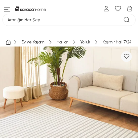
Aradığın Her Şey
Ev ve Yaşam
Halılar
Yolluk
Kaşmir Halı 7/24 S