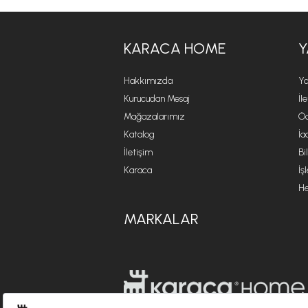
KARACA HOME
Y
Hakkımızda
Ya
Kurucudan Mesaj
İl
Mağazalarımız
Öd
Katalog
İa
İletişim
Bi
Karaca
İş
He
MARKALAR