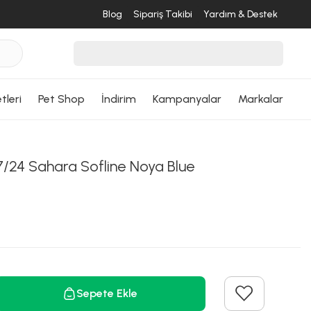
Blog
Sipariş Takibi
Yardım & Destek
tleri
Pet Shop
İndirim
Kampanyalar
Markalar
/24 Sahara Sofline Noya Blue
Sepete Ekle