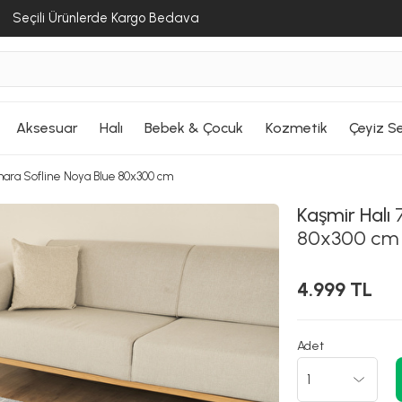
Seçili Ürünlerde Kargo Bedava
Aksesuar
Halı
Bebek & Çocuk
Kozmetik
Çeyiz Se
hara Sofline Noya Blue 80x300 cm
Kaşmir Halı
7
80x300 cm
4.999 TL
Adet