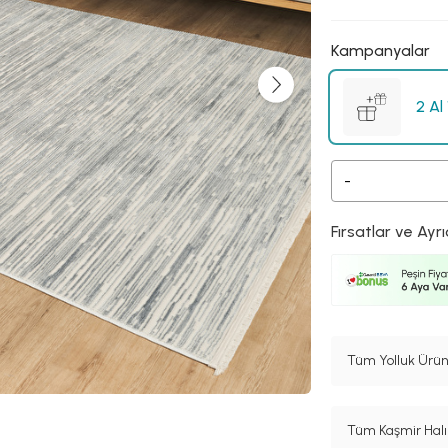
Kampanyalar
2 Al
-
Fırsatlar ve Ayrı
Tüm Yolluk Ürün
Tüm Kaşmir Halı 