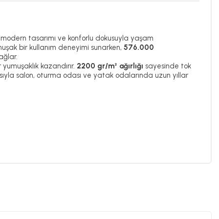
, modern tasarımı ve konforlu dokusuyla yaşam
uşak bir kullanım deneyimi sunarken,
576.000
ağlar.
r yumuşaklık kazandırır.
2200 gr/m² ağırlığı
sayesinde tok
sıyla salon, oturma odası ve yatak odalarında uzun yıllar
stetiği bir arada keşfedin.