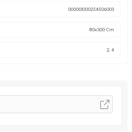
000001000254506003
80x300 Cm
2, 4