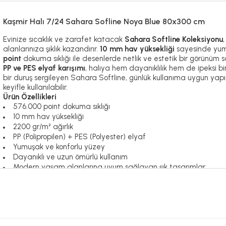
Kaşmir Halı 7/24 Sahara Sofline Noya Blue 80x300 cm
Evinize sıcaklık ve zarafet katacak
Sahara Softline Koleksiyonu
alanlarınıza şıklık kazandırır.
10 mm hav yüksekliği
sayesinde yum
point
dokuma sıklığı ile desenlerde netlik ve estetik bir görünüm s
PP ve PES elyaf karışımı
, halıya hem dayanıklılık hem de ipeksi bi
bir duruş sergileyen Sahara Softline, günlük kullanıma uygun yapı
keyifle kullanılabilir.
Ürün Özellikleri
576.000 point dokuma sıklığı
10 mm hav yüksekliği
2200 gr/m² ağırlık
PP (Polipropilen) + PES (Polyester) elyaf
Yumuşak ve konforlu yüzey
Dayanıklı ve uzun ömürlü kullanım
Modern yaşam alanlarına uyum sağlayan şık tasarımlar
Sahara Softline Koleksiyonu ile yaşam alanlarınızda konfor ve e