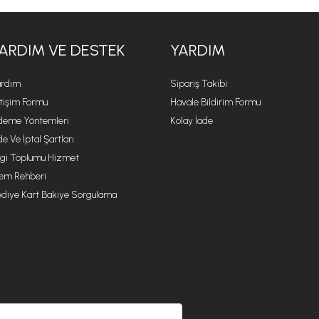
ARDIM VE DESTEK
YARDIM
rdım
Sipariş Takibi
etişim Formu
Havale Bildirim Formu
eme Yöntemleri
Kolay İade
de Ve İptal Şartları
lgi Toplumu Hizmet
lem Rehberi
diye Kart Bakiye Sorgulama