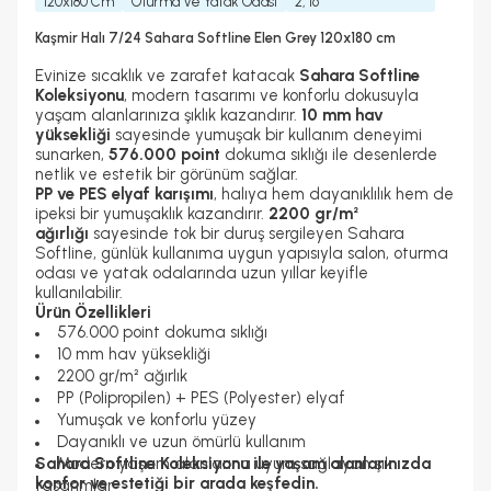
120x180 Cm
Oturma Ve Yatak Odası
2, 16
Kaşmir Halı 7/24 Sahara Softline Elen Grey 120x180 cm
Evinize sıcaklık ve zarafet katacak
Sahara Softline
Koleksiyonu
, modern tasarımı ve konforlu dokusuyla
yaşam alanlarınıza şıklık kazandırır.
10 mm hav
yüksekliği
sayesinde yumuşak bir kullanım deneyimi
sunarken,
576.000 point
dokuma sıklığı ile desenlerde
netlik ve estetik bir görünüm sağlar.
PP ve PES elyaf karışımı
, halıya hem dayanıklılık hem de
ipeksi bir yumuşaklık kazandırır.
2200 gr/m²
ağırlığı
sayesinde tok bir duruş sergileyen Sahara
Softline, günlük kullanıma uygun yapısıyla salon, oturma
odası ve yatak odalarında uzun yıllar keyifle
kullanılabilir.
Ürün Özellikleri
576.000 point dokuma sıklığı
10 mm hav yüksekliği
2200 gr/m² ağırlık
PP (Polipropilen) + PES (Polyester) elyaf
Yumuşak ve konforlu yüzey
Dayanıklı ve uzun ömürlü kullanım
Sahara Softline Koleksiyonu ile yaşam alanlarınızda
Modern yaşam alanlarına uyum sağlayan şık
konfor ve estetiği bir arada keşfedin.
tasarımlar