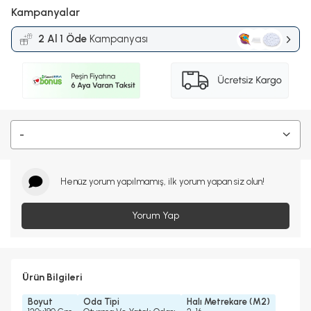
Kampanyalar
2 Al 1 Öde
Kampanyası
-
Henüz yorum yapılmamış, ilk yorum yapan siz olun!
Yorum Yap
Ürün Bilgileri
Boyut
Oda Tipi
Halı Metrekare (M2)