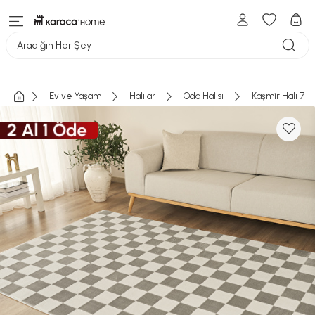
Aradığın Her Şey
Ev ve Yaşam
Halılar
Oda Halısı
Kaşmir Halı 7/2