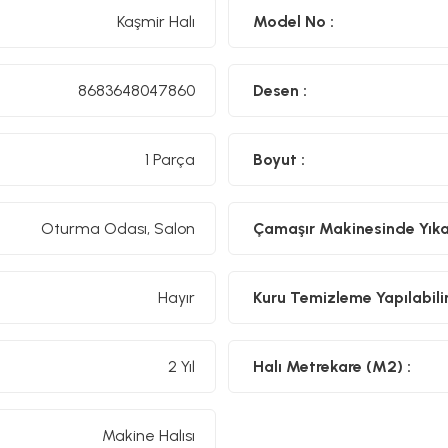
Kaşmir Halı
Model No :
8683648047860
Desen :
1 Parça
Boyut :
Oturma Odası, Salon
Çamaşır Makinesinde Yıkan
Hayır
Kuru Temizleme Yapılabilir
2 Yıl
Halı Metrekare (M2) :
Makine Halısı