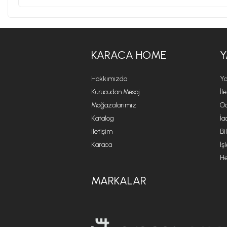
KARACA HOME
Y
Hakkımızda
Ya
Kurucudan Mesaj
İl
Mağazalarımız
Öd
Katalog
İa
İletişim
Bi
Karaca
İş
He
MARKALAR