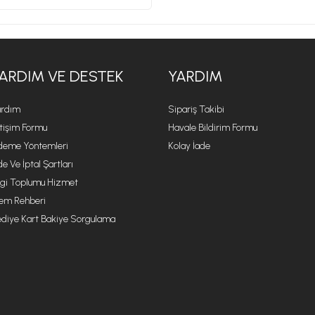
ARDIM VE DESTEK
YARDIM
rdım
Sipariş Takibi
etişim Formu
Havale Bildirim Formu
eme Yöntemleri
Kolay İade
de Ve İptal Şartları
lgi Toplumu Hizmet
lem Rehberi
diye Kart Bakiye Sorgulama