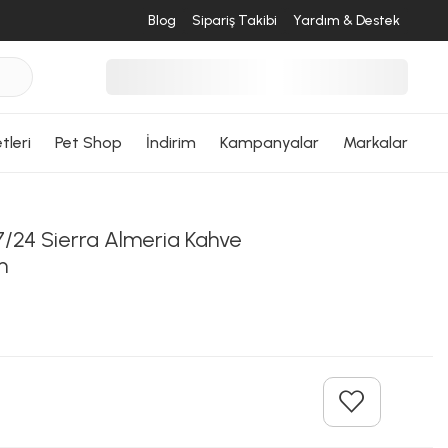
Blog
Sipariş Takibi
Yardım & Destek
tleri
Pet Shop
İndirim
Kampanyalar
Markalar
/24 Sierra Almeria Kahve
m