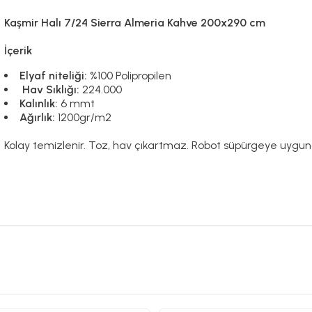
Kaşmir Halı 7/24 Sierra Almeria Kahve 200x290 cm
İçerik
Elyaf niteliği:
%100 Polipropilen
Hav Sıklığı:
224.000
Kalınlık:
6 mmt
Ağırlık:
1200gr/m2
Kolay temizlenir. Toz, hav çıkartmaz. Robot süpürgeye uygun