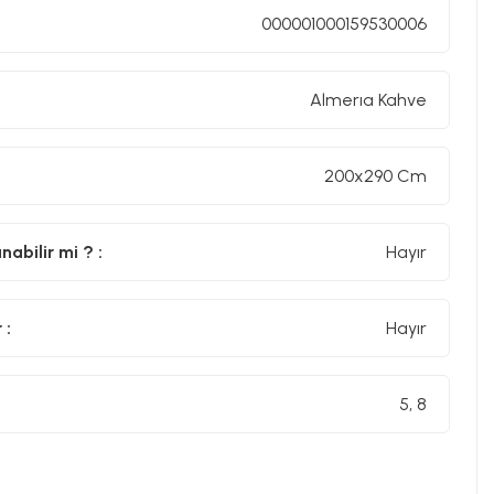
000001000159530006
Almerıa Kahve
200x290 Cm
abilir mi ? :
Hayır
 :
Hayır
5, 8