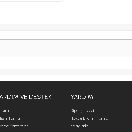
ARDIM VE DESTEK
YARDIM
rdım
Sipariş Takibi
etişim Formu
Havale Bildirim Formu
eme Yöntemleri
Kolay İade