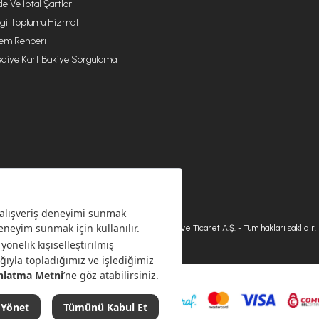
de Ve İptal Şartları
lgi Toplumu Hizmet
lem Rehberi
diye Kart Bakiye Sorgulama
© 2026 Karaca Home Collection Tekstil Sanayi ve Ticaret A.Ş. - Tüm hakları saklıdır.