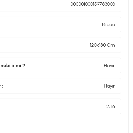
000001000159783003
Bılbao
120x180 Cm
abilir mi ? :
Hayır
 :
Hayır
2, 16