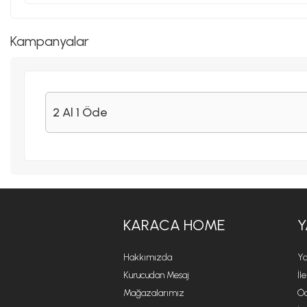
Kampanyalar
2 Al 1 Öde
KARACA HOME
Y
Hakkımızda
Ya
Kurucudan Mesaj
İl
Mağazalarımız
Öd