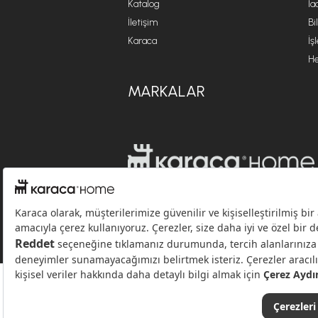
Katalog
İa
İletişim
Bi
Karaca
İş
He
MARKALAR