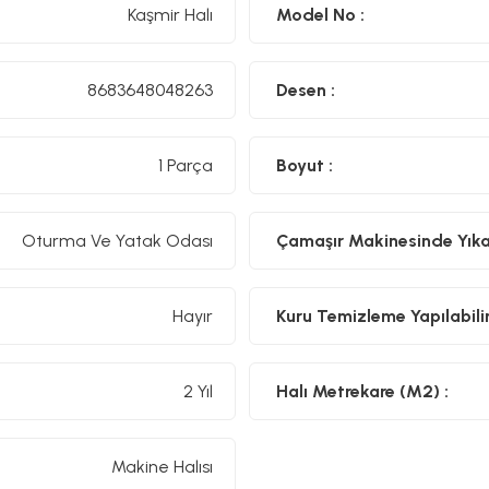
Kaşmir Halı
Model No :
8683648048263
Desen :
1 Parça
Boyut :
Oturma Ve Yatak Odası
Çamaşır Makinesinde Yıkan
Hayır
Kuru Temizleme Yapılabilir
2 Yıl
Halı Metrekare (M2) :
Makine Halısı