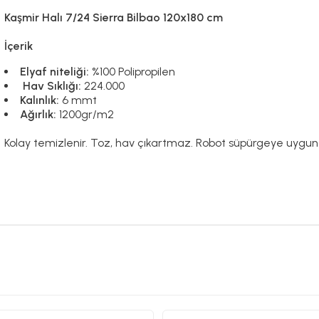
Kaşmir Halı 7/24 Sierra Bilbao 120x180 cm
İçerik
Elyaf niteliği:
%100 Polipropilen
Hav Sıklığı:
224.000
Kalınlık:
6 mmt
Ağırlık:
1200gr/m2
Kolay temizlenir. Toz, hav çıkartmaz. Robot süpürgeye uygu