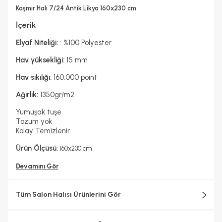
Hayır
Kaşmir Halı 7/24 Antik Likya 160x230 cm
Kurutma Makinesinde Kurutulabilir mi ?
Hayır
İçerik
Kuru Temizleme Yapılabilir
Garanti Yılı
Hayır
2 Yıl
Elyaf Niteliği:
: %100 Polyester
Halı Metrekare (M2)
Dokuma Tipi
3, 68
Makine Halısı
Hav yüksekliği:
15 mm
Hav sıkılığı:
160.000 point
Ağırlık:
1350gr/m2
Yumuşak tuşe
Tozum yok
Kolay Temizlenir.
Ürün Ölçüsü:
160x230 cm
Devamını Gör
Tüm Salon Halısı Ürünlerini Gör