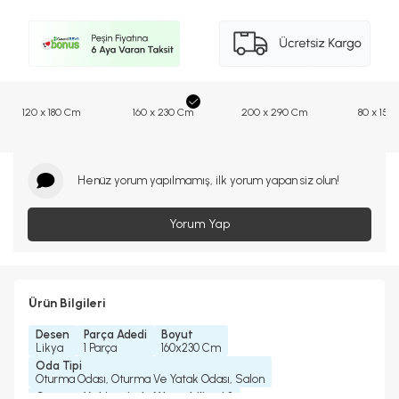
120 x 180 Cm
160 x 230 Cm
200 x 290 Cm
80 x 150
Henüz yorum yapılmamış, ilk yorum yapan siz olun!
Yorum Yap
Ürün Bilgileri
Desen
Parça Adedi
Boyut
Likya
1 Parça
160x230 Cm
Oda Tipi
Oturma Odası, Oturma Ve Yatak Odası, Salon
Çamaşır Makinesinde Yıkanabilir mi ?