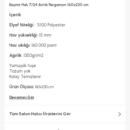
Hayır
Kaşmir Halı 7/24 Antik Pergamon 160x230 cm
Kurutma Makinesinde Kurutulabilir mi ?
Hayır
İçerik
Kuru Temizleme Yapılabilir
Garanti Yılı
Hayır
2 Yıl
Elyaf Niteliği:
: %100 Polyester
Halı Metrekare (M2)
Dokuma Tipi
3, 68
Makine Halısı
Hav yüksekliği:
15 mm
Hav sıkılığı:
160.000 point
Ağırlık:
1350gr/m2
Yumuşak tuşe
Tozum yok
Kolay Temizlenir.
Ürün Ölçüsü:
160x230 cm
Devamını Gör
Tüm Salon Halısı Ürünlerini Gör