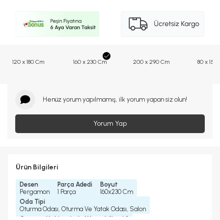
120 x 180 Cm
160 x 230 Cm
200 x 290 Cm
80 x 150
Henüz yorum yapılmamış, ilk yorum yapan siz olun!
Yorum Yap
Ürün Bilgileri
Desen
Parça Adedi
Boyut
Pergamon
1 Parça
160x230 Cm
Oda Tipi
Oturma Odası, Oturma Ve Yatak Odası, Salon
Çamaşır Makinesinde Yıkanabilir mi ?