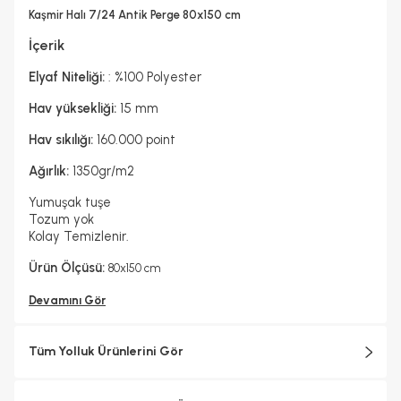
Hayır
Kaşmir Halı 7/24 Antik Perge 80x150 cm
Kurutma Makinesinde Kurutulabilir mi ?
Hayır
İçerik
Kuru Temizleme Yapılabilir
Garanti Yılı
Hayır
2 Yıl
Elyaf Niteliği:
: %100 Polyester
Halı Metrekare (M2)
Dokuma Tipi
1, 2
Makine Halısı
Hav yüksekliği:
15 mm
Hav sıkılığı:
160.000 point
Ağırlık:
1350gr/m2
Yumuşak tuşe
Tozum yok
Kolay Temizlenir.
Ürün Ölçüsü:
80x150 cm
Devamını Gör
Tüm Yolluk Ürünlerini Gör