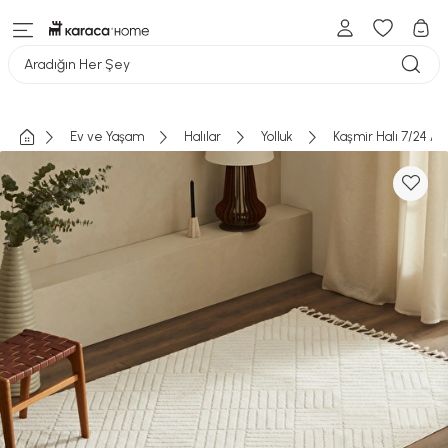
Aradığın Her Şey
Ev ve Yaşam
Halılar
Yolluk
Kaşmir Halı 7/24 An