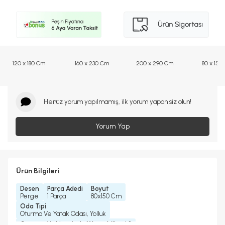
120 x 180 Cm
160 x 230 Cm
200 x 290 Cm
80 x 150
Henüz yorum yapılmamış, ilk yorum yapan siz olun!
Yorum Yap
Ürün Bilgileri
Desen
Parça Adedi
Boyut
Perge
1 Parça
80x150 Cm
Oda Tipi
Oturma Ve Yatak Odası, Yolluk
Çamaşır Makinesinde Yıkanabilir mi ?