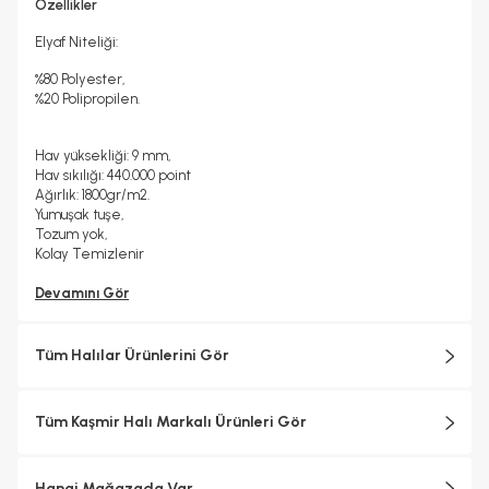
Hayır
2 Yıl
Özellikler
Halı Metrekare (M2)
Dokuma Tipi
3, 68
Makine Halısı
Elyaf Niteliği:
%80 Polyester,
%20 Polipropilen.
Hav yüksekliği: 9 mm,
Hav sıkılığı: 440.000 point
Ağırlık: 1800gr/m2.
Yumuşak tuşe,
Tozum yok,
Kolay Temizlenir
Devamını Gör
Tüm Halılar Ürünlerini Gör
Tüm Kaşmir Halı Markalı Ürünleri Gör
Hangi Mağazada Var