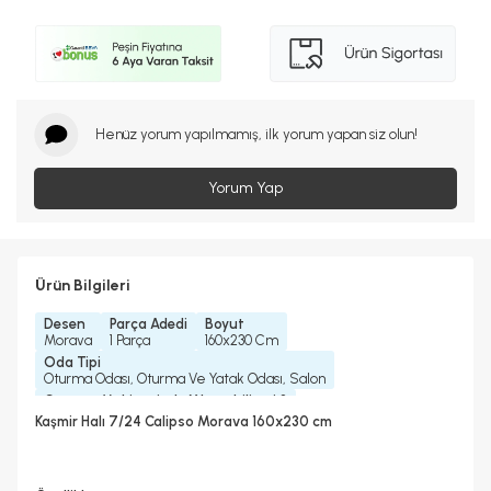
Henüz yorum yapılmamış, ilk yorum yapan siz olun!
Yorum Yap
Ürün Bilgileri
Desen
Parça Adedi
Boyut
Morava
1 Parça
160x230 Cm
Oda Tipi
Oturma Odası, Oturma Ve Yatak Odası, Salon
Çamaşır Makinesinde Yıkanabilir mi ?
Hayır
Kaşmir Halı 7/24 Calipso Morava 160x230 cm
Kurutma Makinesinde Kurutulabilir mi ?
Hayır
Kuru Temizleme Yapılabilir
Garanti Yılı