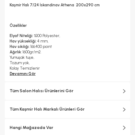
Hayır
Kaşmir Halı 7/24 İskandinav Athena 200x290 cm
Kuru Temizleme Yapılabilir
Garanti Yılı
Hayır
2 Yıl
Halı Metrekare (M2)
Dokuma Tipi
5, 8
Makine Halısı
Özellikler
Elyaf Niteliği:
%100 Polyester,
Hav yüksekliği:
4 mm,
Hav sıkılığı:
166.400 point
Ağırlık
: 1600gr/m2.
Yumuşak tuşe,
Tozum yok,
Kolay Temizlenir
Devamını Gör
Tüm Salon Halısı Ürünlerini Gör
Tüm Kaşmir Halı Markalı Ürünleri Gör
Hangi Mağazada Var