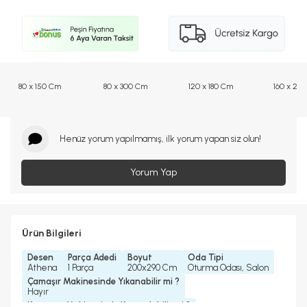
80 x 150 Cm
80 x 300 Cm
120 x 180 Cm
160 x 23
Henüz yorum yapılmamış, ilk yorum yapan siz olun!
Yorum Yap
Ürün Bilgileri
Desen
Parça Adedi
Boyut
Oda Tipi
Athena
1 Parça
200x290 Cm
Oturma Odası, Salon
Çamaşır Makinesinde Yıkanabilir mi ?
Hayır
Kurutma Makinesinde Kurutulabilir mi ?