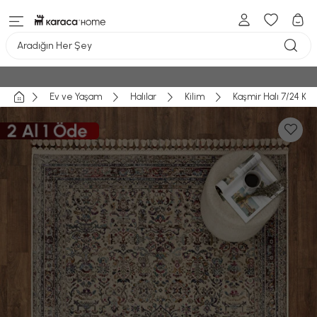
Aradığın Her Şey
Ev ve Yaşam
Halılar
Kilim
Kaşmir Halı 7/24 Kil