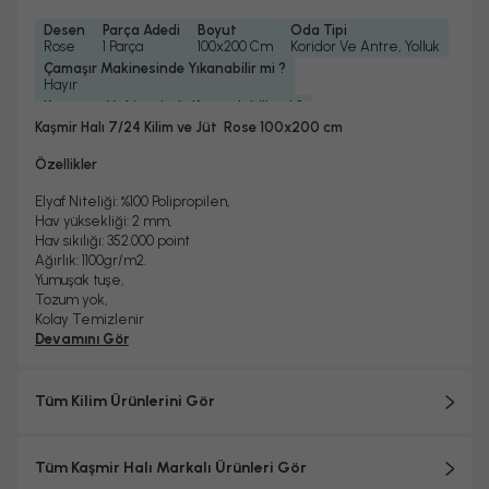
Desen
Parça Adedi
Boyut
Oda Tipi
Rose
1 Parça
100x200 Cm
Koridor Ve Antre, Yolluk
Çamaşır Makinesinde Yıkanabilir mi ?
Hayır
Kurutma Makinesinde Kurutulabilir mi ?
Hayır
Kaşmir Halı 7/24 Kilim ve Jüt Rose 100x200 cm
Kuru Temizleme Yapılabilir
Garanti Yılı
Hayır
2 Yıl
Özellikler
Halı Metrekare (M2)
Dokuma Tipi
2
Makine Halısı
Elyaf Niteliği: %100 Polipropilen,
Hav yüksekliği: 2 mm,
Hav sıkılığı: 352.000 point
Ağırlık: 1100gr/m2.
Yumuşak tuşe,
Tozum yok,
Kolay Temizlenir
Devamını Gör
Tüm Kilim Ürünlerini Gör
Tüm Kaşmir Halı Markalı Ürünleri Gör