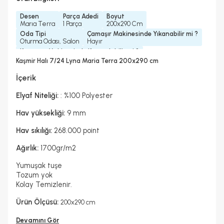
Desen
Parça Adedi
Boyut
Marıa Terra
1 Parça
200x290 Cm
Oda Tipi
Çamaşır Makinesinde Yıkanabilir mi ?
Oturma Odası, Salon
Hayır
Kurutma Makinesinde Kurutulabilir mi ?
Hayır
Kaşmir Halı 7/24 Lyna Maria Terra 200x290 cm
Kuru Temizleme Yapılabilir
Garanti Yılı
Hayır
2 Yıl
İçerik
Halı Metrekare (M2)
Dokuma Tipi
5, 8
Makine Halısı
Elyaf Niteliği:
: %100 Polyester
Hav yüksekliği:
9 mm
Hav sıkılığı:
268.000 point
Ağırlık:
1700gr/m2
Yumuşak tuşe
Tozum yok
Kolay Temizlenir.
Ürün Ölçüsü:
200x290 cm
Devamını Gör